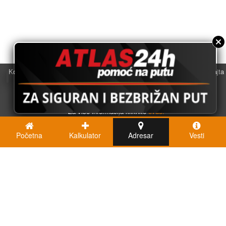
Koristimo kolačiće u svrhu boljeg korisničkog iskustva. Korišćenjem sajta
saglasni ste sa njihovom upotrebom.
U redu
Za više informacija kliknite
ovde.
Početna
Kalkulator
Adresar
Vesti