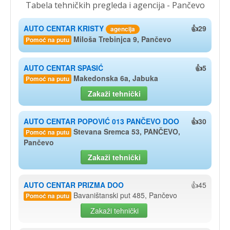
Tabela tehničkih pregleda i agencija - Pančevo
AUTO CENTAR KRISTY
👍29
agencija
Miloša Trebinjca 9, Pančevo
Pomoć na putu
AUTO CENTAR SPASIĆ
👍5
Makedonska 6a, Jabuka
Pomoć na putu
Zakaži tehnički
AUTO CENTAR POPOVIĆ 013 PANČEVO DOO
👍30
Stevana Sremca 53, PANČEVO,
Pomoć na putu
Pančevo
Zakaži tehnički
AUTO CENTAR PRIZMA DOO
👍45
Bavaništanski put 485, Pančevo
Pomoć na putu
Zakaži tehnički