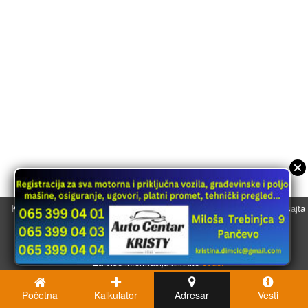
Koristimo kolačiće u svrhu boljeg korisničkog iskustva. Korišćenjem sajta
saglasni ste sa njihovom upotrebom.
U redu
Za više informacija kliknite
ovde.
Početna
Kalkulator
Adresar
Vesti