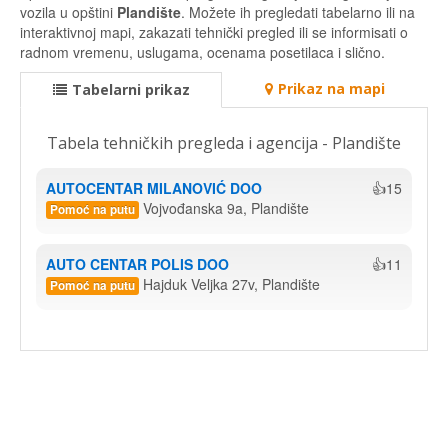
vozila u opštini
Plandište
. Možete ih pregledati tabelarno ili na
interaktivnoj mapi, zakazati tehnički pregled ili se informisati o
radnom vremenu, uslugama, ocenama posetilaca i slično.
Prikaz na mapi
Tabelarni prikaz
Tabela tehničkih pregleda i agencija - Plandište
AUTOCENTAR MILANOVIĆ DOO
👍15
Vojvođanska 9a, Plandište
Pomoć na putu
AUTO CENTAR POLIS DOO
👍11
Hajduk Veljka 27v, Plandište
Pomoć na putu