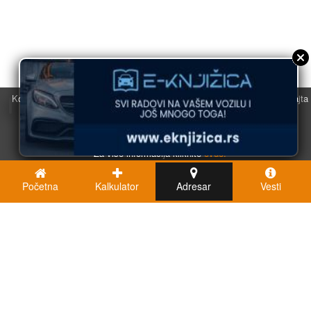
Koristimo kolačiće u svrhu boljeg korisničkog iskustva. Korišćenjem sajta
saglasni ste sa njihovom upotrebom.
U redu
Za više informacija kliknite
ovde.
Početna
Kalkulator
Adresar
Vesti