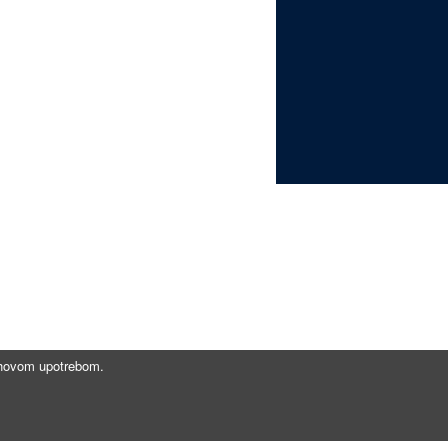
jihovom upotrebom.
Brzi linkovi