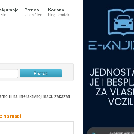
siguranje
Prenos
Korisno
zila
vlasništva
blog, kontakt
rno ili na interaktivnoj mapi, zakazati
az na mapi