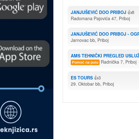
JANJUŠEVIĆ DOO PRIBOJ
👍8
Radomana Pajovića 47, Priboj
JANJUŠEVIĆ DOO PRIBOJ - O
Jarnovac bb, Priboj
AMS TEHNIČKI PREGLED USLU
Radnička 7, Priboj
Pomoć na putu
ES TOURS
👍3
29. Oktobar bb, Priboj