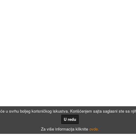
iće u svrhu boljeg korisničkog iskustva. Korišćenjem sajta saglasni ste sa n
U redu
Za više informacija kliknite
ovde.
Kalkulatori