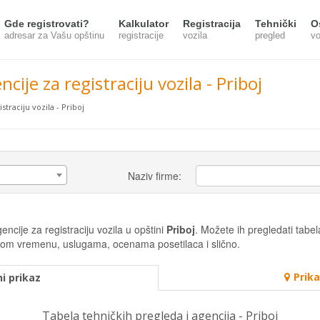
Gde registrovati?
Kalkulator
Registracija
Tehnički
O
adresar za Vašu opštinu
registracije
vozila
pregled
vo
cije za registraciju vozila - Priboj
straciju vozila - Priboj
Naziv firme:
ncije za registraciju vozila u opštini
Priboj
. Možete ih pregledati tabela
radnom vremenu, uslugama, ocenama posetilaca i slično.
Prik
i prikaz
Tabela tehničkih pregleda i agencija - Priboj