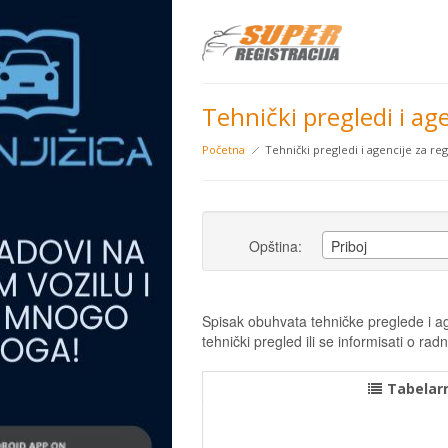
Tehnički pregledi i agen
Početna
Tehnički pregledi i agencije za regi
Opština:
Priboj
Spisak obuhvata tehničke preglede i age
tehnički pregled ili se informisati o 
Tabelarn