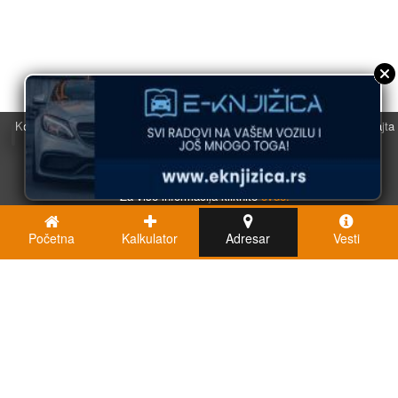
Koristimo kolačiće u svrhu boljeg korisničkog iskustva. Korišćenjem sajta
saglasni ste sa njihovom upotrebom.
U redu
Za više informacija kliknite
ovde.
Početna
Kalkulator
Adresar
Vesti