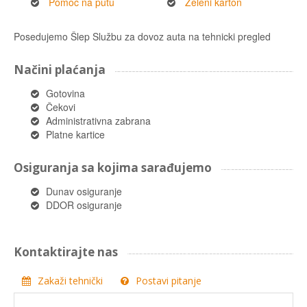
Pomoć na putu
Zeleni karton
Posedujemo Šlep Službu za dovoz auta na tehnicki pregled
Načini plaćanja
Gotovina
Čekovi
Administrativna zabrana
Platne kartice
Osiguranja sa kojima sarađujemo
Dunav osiguranje
DDOR osiguranje
Kontaktirajte nas
Zakaži tehnički
Postavi pitanje