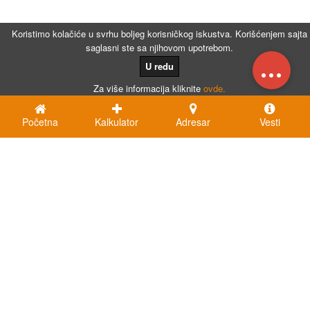
Koristimo kolačiće u svrhu boljeg korisničkog iskustva. Korišćenjem sajta
saglasni ste sa njihovom upotrebom.
...
U redu
Za više informacija kliknite
ovde.
Početna
Kalkulator
Adresar
Vesti