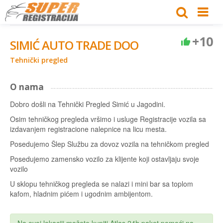
+10
SIMIĆ AUTO TRADE DOO
Tehnički pregled
O nama
Dobro došli na Tehnički Pregled Simić u Jagodini.
Osim tehničkog pregleda vršimo i usluge Registracije vozila sa
izdavanjem registracione nalepnice na licu mesta.
Posedujemo Šlep Službu za dovoz vozila na tehničkom pregled
Posedujemo zamensko vozilo za klijente koji ostavljaju svoje
vozilo
U sklopu tehničkog pregleda se nalazi i mini bar sa toplom
kafom, hladnim pićem i ugodnim ambijentom.