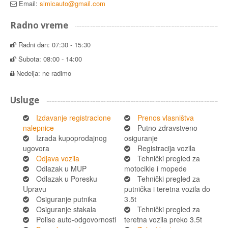
Email:
simicauto@gmail.com
Radno vreme
Radni dan: 07:30 - 15:30
Subota: 08:00 - 14:00
Nedelja: ne radimo
Usluge
Izdavanje registracione
Prenos vlasništva
nalepnice
Putno zdravstveno
Izrada kupoprodajnog
osiguranje
ugovora
Registracija vozila
Odjava vozila
Tehnički pregled za
Odlazak u MUP
motocikle i mopede
Odlazak u Poresku
Tehnički pregled za
Upravu
putnička i teretna vozila do
Osiguranje putnika
3.5t
Osiguranje stakala
Tehnički pregled za
Polise auto-odgovornosti
teretna vozila preko 3.5t