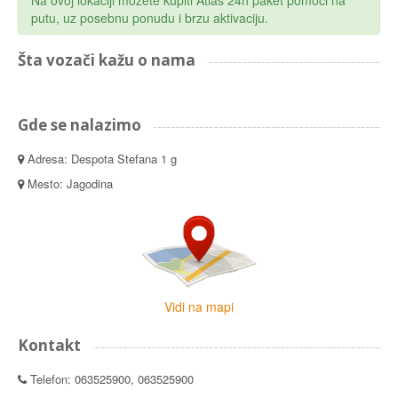
Na ovoj lokaciji možete kupiti Atlas 24h paket pomoći na
putu, uz posebnu ponudu i brzu aktivaciju.
Šta vozači kažu o nama
Gde se nalazimo
Adresa: Despota Stefana 1 g
Mesto: Jagodina
Vidi na mapi
Kontakt
Telefon: 063525900, 063525900