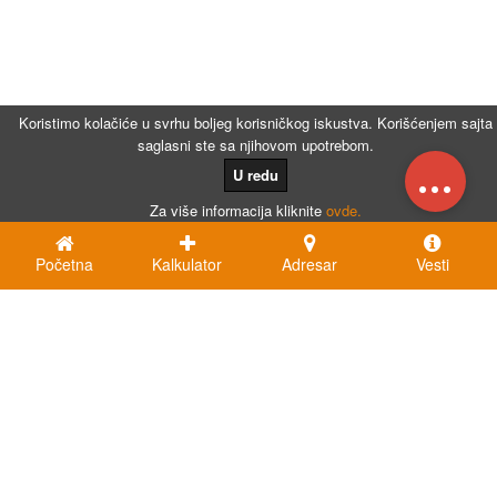
Koristimo kolačiće u svrhu boljeg korisničkog iskustva. Korišćenjem sajta
saglasni ste sa njihovom upotrebom.
...
U redu
Za više informacija kliknite
ovde.
Početna
Kalkulator
Adresar
Vesti