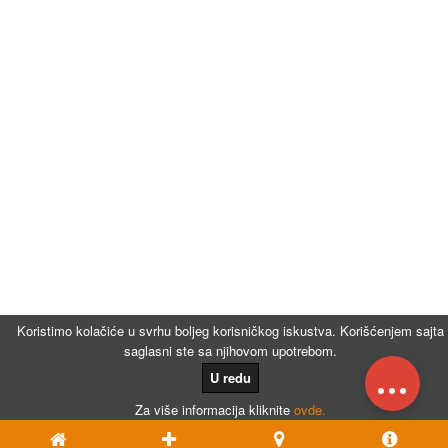
Koristimo kolačiće u svrhu boljeg korisničkog iskustva. Korišćenjem sajta
saglasni ste sa njihovom upotrebom.
...
U redu
Za više informacija kliknite
ovde.