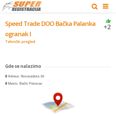
Speed Trade DOO Bačka Palanka
+2
ogranak I
Tehnički pregled
Gde se nalazimo
Adresa: Novosadska 39
Mesto: Bački Petrovac