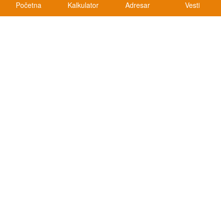
Početna
Kalkulator
Adresar
Vesti
Kalkulatori
Kalkulator registracije