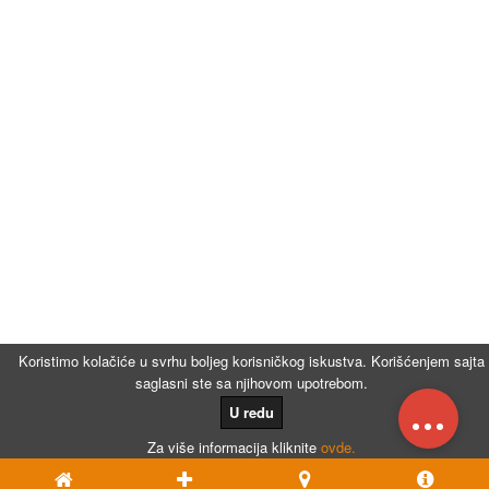
Koristimo kolačiće u svrhu boljeg korisničkog iskustva. Korišćenjem sajta
saglasni ste sa njihovom upotrebom.
...
U redu
Za više informacija kliknite
ovde.