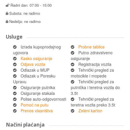
Radni dan: 07:00 - 15:00
Subota: ne radimo
Nedelja: ne radimo
Usluge
Izrada kupoprodajnog
Probne tablice
ugovora
Putno zdravstveno
Kasko osiguranje
osiguranje
Odjava vozila
Registracija vozila
Odlazak u MUP
Tehnički pregled za
Odlazak u Poresku
motocikle i mopede
Upravu
Tehnički pregled za
Osiguranje putnika
putnička i teretna vozila do
Osiguranje stakala
3.5t
Polise auto-odgovornosti
Tehnički pregled za
Pomoć na putu
teretna vozila preko 3.5t
Prenos vlasništva
Zeleni karton
Načini plaćanja