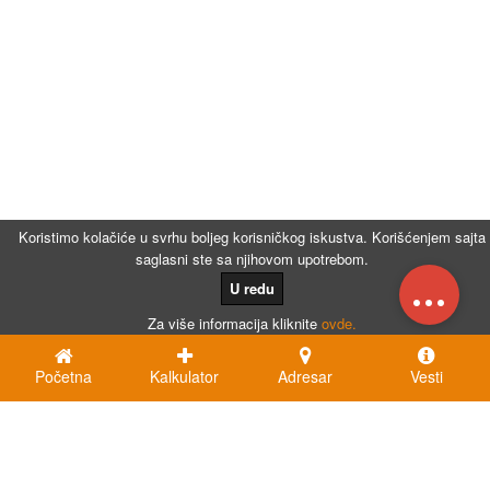
Koristimo kolačiće u svrhu boljeg korisničkog iskustva. Korišćenjem sajta
saglasni ste sa njihovom upotrebom.
...
U redu
Za više informacija kliknite
ovde.
Početna
Kalkulator
Adresar
Vesti