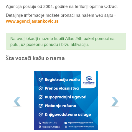
Agencija posluje od 2004. godine na teritoriji opštine Odžaci.
Detaljnije informacije možete pronaći na našem web sajtu -
www.agencijastankovic.rs
Na ovoj lokaciji možete kupiti Atlas 24h paket pomoći na
putu, uz posebnu ponudu i brzu aktivaciju.
Šta vozači kažu o nama