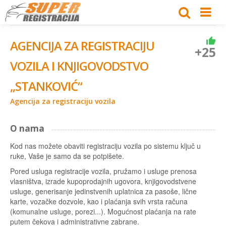
AGENCIJA ZA REGISTRACIJU
+25
VOZILA I KNJIGOVODSTVO
„STANKOVIĆ“
Agencija za registraciju vozila
O nama
Kod nas možete obaviti registraciju vozila po sistemu ključ u
ruke, Vaše je samo da se potpišete.
Pored usluga registracije vozila, pružamo i usluge prenosa
vlasništva, izrade kupoprodajnih ugovora, knjigovodstvene
usluge, generisanje jedinstvenih uplatnica za pasoše, lične
karte, vozačke dozvole, kao i plaćanja svih vrsta računa
(komunalne usluge, porezi...). Mogućnost plaćanja na rate
putem čekova i administrativne zabrane.