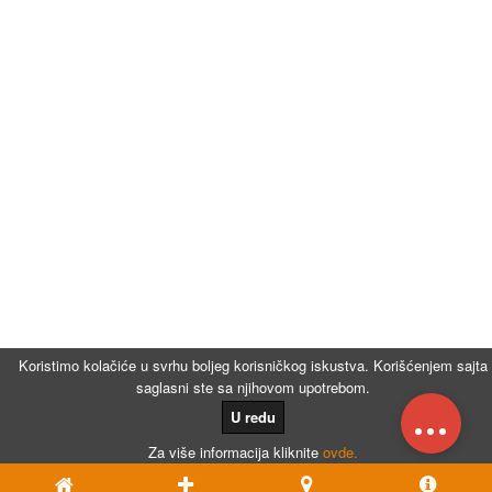
Koristimo kolačiće u svrhu boljeg korisničkog iskustva. Korišćenjem sajta
saglasni ste sa njihovom upotrebom.
...
U redu
Za više informacija kliknite
ovde.