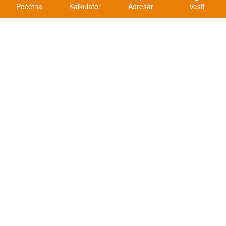
Početna
Kalkulator
Adresar
Vesti
Kalkulatori
Kalkulator registracije