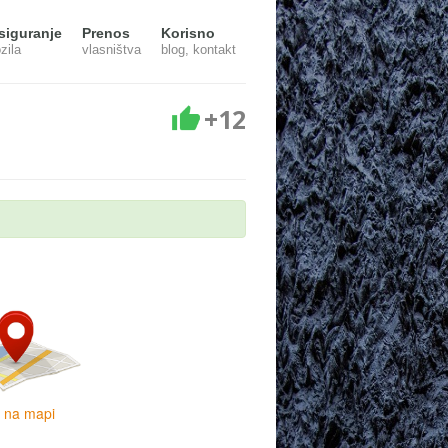
siguranje
Prenos
Korisno
zila
vlasništva
blog, kontakt
+12
i na mapi