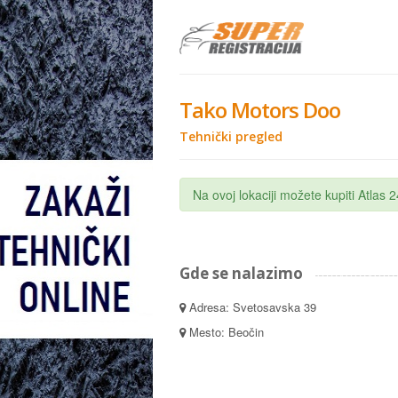
Tako Motors Doo
Tehnički pregled
Na ovoj lokaciji možete kupiti Atlas
Gde se nalazimo
Adresa: Svetosavska 39
Mesto: Beočin