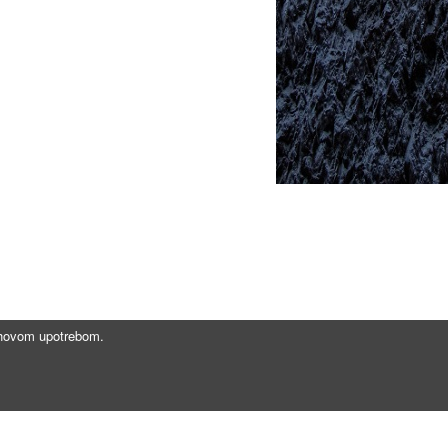
jihovom upotrebom.
Brzi linkovi