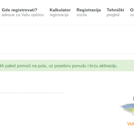
Gde registrovati?
Kalkulator
Registracija
Tehnički
O
adresar za Vašu opštinu
registracije
vozila
pregled
vo
 24h paket pomoći na putu, uz posebnu ponudu i brzu aktivaciju.
Vid