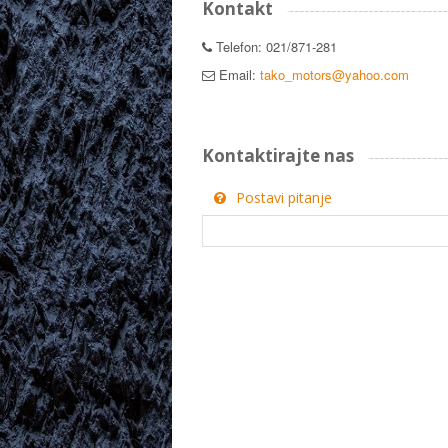
Kontakt
Telefon: 021/871-281
Email:
tako_motors@yahoo.com
Kontaktirajte nas
Postavi pitanje