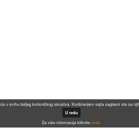
iće u svrhu boljeg korisničkog iskustva. Korišćenjem sajta saglasni ste sa n
U redu
Za više informacija kliknite
ovde.
Kalkulatori