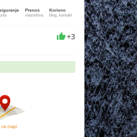
siguranje
Prenos
Korisno
zila
vlasništva
blog, kontakt
+3
i na mapi