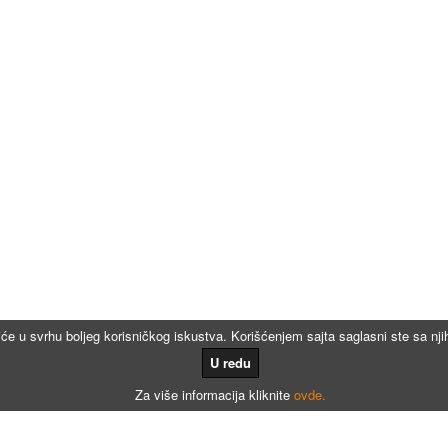
iće u svrhu boljeg korisničkog iskustva. Korišćenjem sajta saglasni ste sa n
U redu
Za više informacija kliknite
ovde.
Kalkulatori