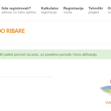
Gde registrovati?
Kalkulator
Registracija
Tehnički
O
adresar za Vašu opštinu
registracije
vozila
pregled
vo
O RIBARE
 24h paket pomoći na putu, uz posebnu ponudu i brzu aktivaciju.
Vid