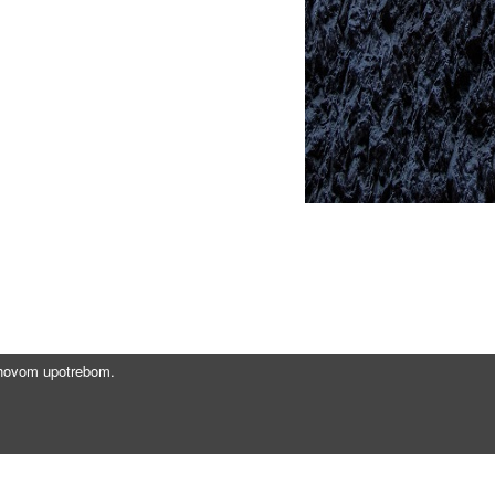
jihovom upotrebom.
Brzi linkovi