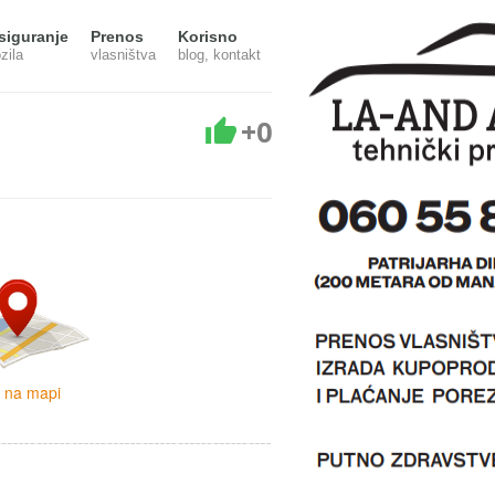
siguranje
Prenos
Korisno
zila
vlasništva
blog, kontakt
+0
i na mapi