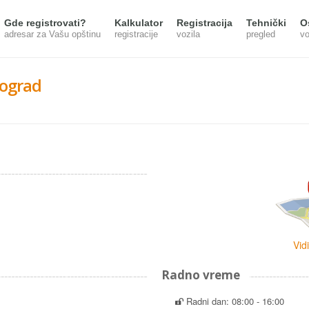
Gde registrovati?
Kalkulator
Registracija
Tehnički
O
adresar za Vašu opštinu
registracije
vozila
pregled
vo
ograd
Vid
Radno vreme
Radni dan: 08:00 - 16:00