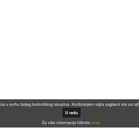
iće u svrhu boljeg korisničkog iskustva. Korišćenjem sajta saglasni ste sa n
U redu
Za više informacija kliknite
ovde.
Kalkulatori