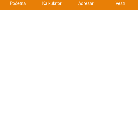
Početna
Kalkulator
Adresar
Vesti
Kalkulatori
Kalkulator registracije