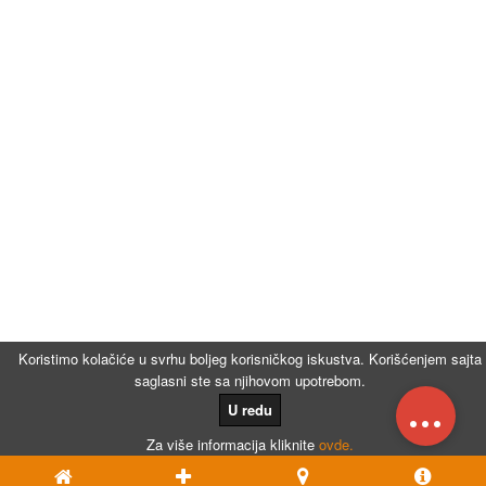
Koristimo kolačiće u svrhu boljeg korisničkog iskustva. Korišćenjem sajta
saglasni ste sa njihovom upotrebom.
...
U redu
Za više informacija kliknite
ovde.