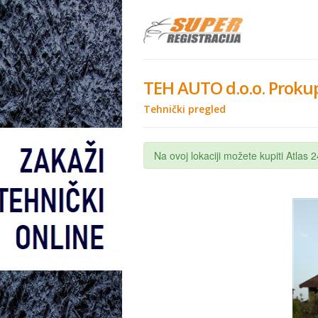
TEH AUTO d.o.o. Prokup
Tehnički pregled
Na ovoj lokaciji možete kupiti Atlas