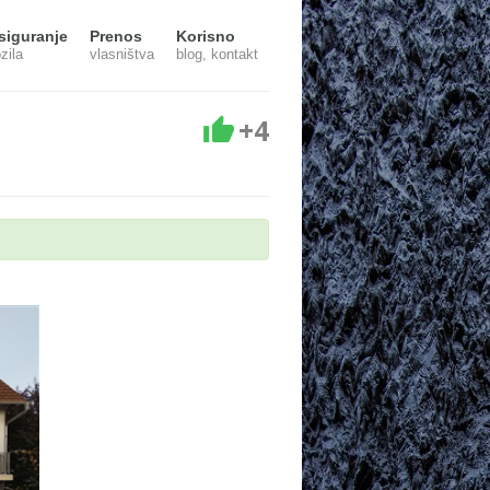
siguranje
Prenos
Korisno
zila
vlasništva
blog, kontakt
+4