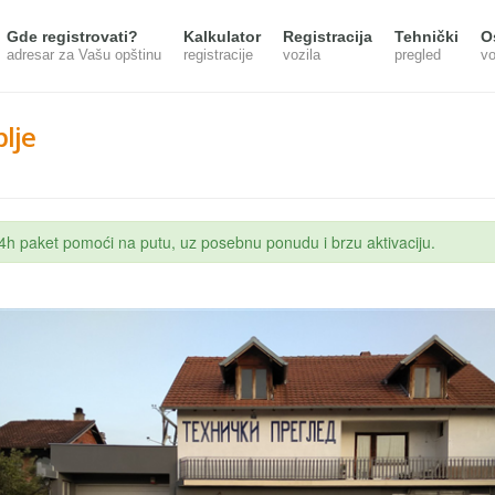
Gde registrovati?
Kalkulator
Registracija
Tehnički
O
adresar za Vašu opštinu
registracije
vozila
pregled
vo
lje
 24h paket pomoći na putu, uz posebnu ponudu i brzu aktivaciju.