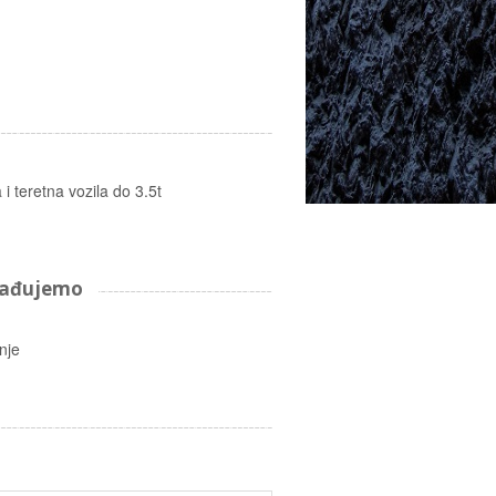
i teretna vozila do 3.5t
arađujemo
nje