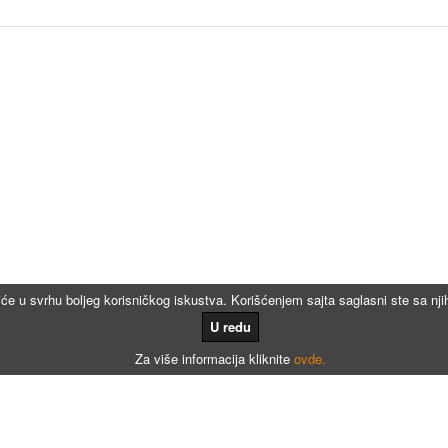
iće u svrhu boljeg korisničkog iskustva. Korišćenjem sajta saglasni ste sa n
U redu
Za više informacija kliknite
ovde.
Kalkulatori
Kalkulator registracije
Kalkulator registracije namenjen agencijama za registraciju vozila