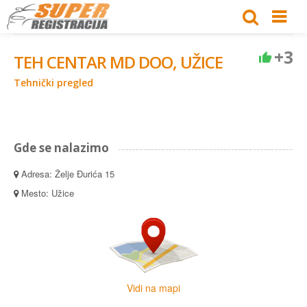
+3
TEH CENTAR MD DOO, UŽICE
Tehnički pregled
Gde se nalazimo
Adresa: Želje Đurića 15
Mesto: Užice
Vidi na mapi