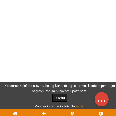
Koristimo kolačiće u svrhu boljeg korisničkog iskustva. Korišćenjem sajta
saglasni ste sa njihovom upotrebom.
...
U redu
Za više informacija kliknite
ovde.