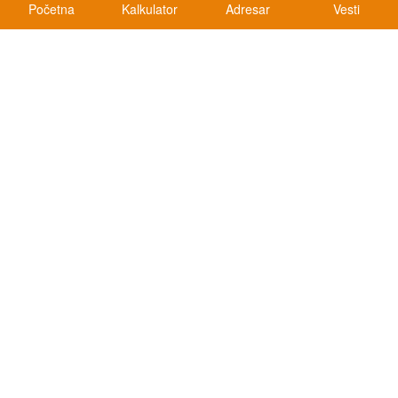
Početna
Kalkulator
Adresar
Vesti
Kalkulatori
Kalkulator registracije