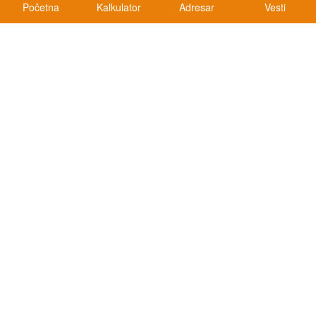
Početna
Kalkulator
Adresar
Vesti
Kalkulatori
Kalkulator registracije