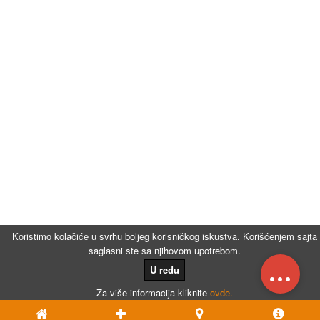
Koristimo kolačiće u svrhu boljeg korisničkog iskustva. Korišćenjem sajta
saglasni ste sa njihovom upotrebom.
...
U redu
Za više informacija kliknite
ovde.