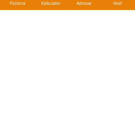
Početna
Kalkulator
Adresar
Vesti
Kalkulatori
Kalkulator registracije