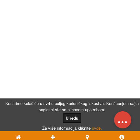
Koristimo kolačiće u svrhu boljeg korisničkog iskustva. Korišćenjem sajta
saglasni ste sa njihovom upotrebom.
...
U redu
Za više informacija kliknite
ovde.