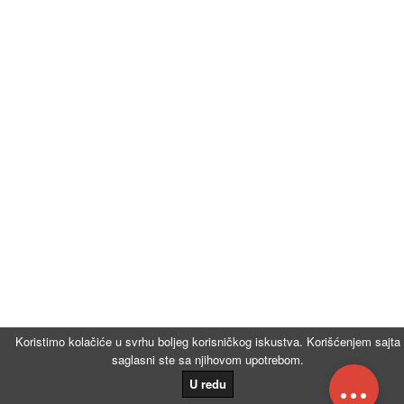
Koristimo kolačiće u svrhu boljeg korisničkog iskustva. Korišćenjem sajta
saglasni ste sa njihovom upotrebom.
...
U redu