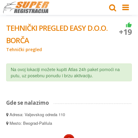
TEHNIČKI PREGLED EASY D.O.O.
+19
BORČA
Tehnički pregled
Na ovoj lokaciji možete kupiti Atlas 24h paket pomoći na
putu, uz posebnu ponudu i brzu aktivaciju.
Gde se nalazimo
Adresa: Valjevskog odreda 110
Mesto: Beograd-Palilula