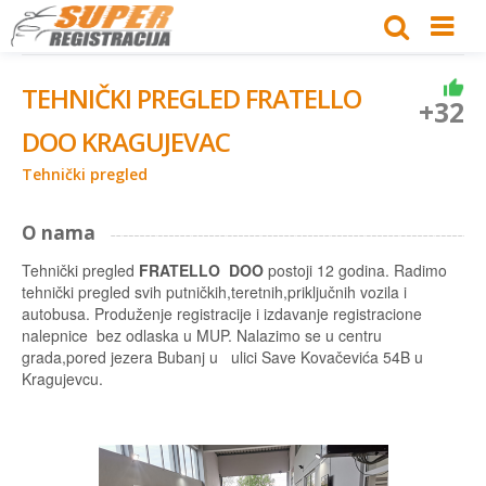
TEHNIČKI PREGLED FRATELLO
+32
DOO KRAGUJEVAC
Tehnički pregled
O nama
Tehnički pregled
FRATELLO DOO
postoji 12 godina. Radimo
tehnički pregled svih putničkih,teretnih,priključnih vozila i
autobusa. Produženje registracije i izdavanje registracione
nalepnice bez odlaska u MUP. Nalazimo se u centru
grada,pored jezera Bubanj u ulici Save Kovačevića 54B u
Kragujevcu.