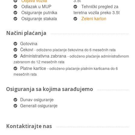
Odjava vozila
3.5t
Odlazak u MUP
Tehnički pregled za
Osiguranje putnika
teretna vozila preko 3.5t
Osiguranje stakala
Zeleni karton
Načini plaćanja
Gotovina
Čekovi
- odloženo plaćanje čekovima do 6 mesečnih rata
Administrativna zabrana
- odloženo plaćanje administrativnom
zabranom do 12 mesečnih rata
Platne kartice
- odloženo plaćanje platnim karticama do 6
mesečnih rata
Osiguranja sa kojima sarađujemo
Dunav osiguranje
Generali osiguranje
Kontaktirajte nas