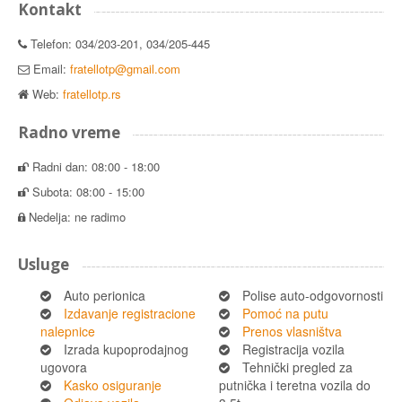
Kontakt
Telefon: 034/203-201, 034/205-445
Email:
fratellotp@gmail.com
Web:
fratellotp.rs
Radno vreme
Radni dan: 08:00 - 18:00
Subota: 08:00 - 15:00
Nedelja: ne radimo
Usluge
Auto perionica
Polise auto-odgovornosti
Izdavanje registracione
Pomoć na putu
nalepnice
Prenos vlasništva
Izrada kupoprodajnog
Registracija vozila
ugovora
Tehnički pregled za
Kasko osiguranje
putnička i teretna vozila do