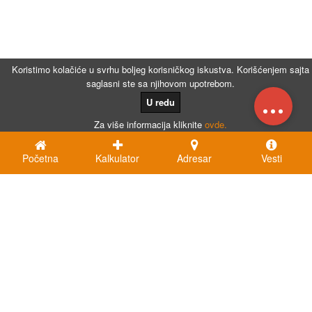
Koristimo kolačiće u svrhu boljeg korisničkog iskustva. Korišćenjem sajta
saglasni ste sa njihovom upotrebom.
...
U redu
Za više informacija kliknite
ovde.
Početna
Kalkulator
Adresar
Vesti