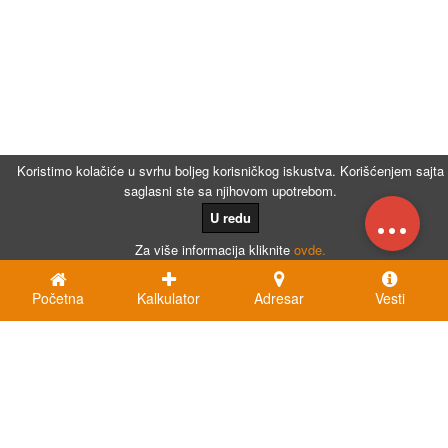
Koristimo kolačiće u svrhu boljeg korisničkog iskustva. Korišćenjem sajta
saglasni ste sa njihovom upotrebom.
...
U redu
Za više informacija kliknite
ovde.
Početna
Kalkulator
Adresar
Vesti