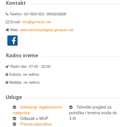
Kontakt
Telefon: 021/823-023, 0653232828
Email:
info@grinauto.net
Web:
www.tehnickipregled.grinauto.net
Radno vreme
Radni dan: 07:00 - 20:00
Subota: ne radimo
Nedelja: ne radimo
Usluge
Izdavanje registracione
Tehnički pregled za
nalepnice
putnička i teretna vozila do
Odlazak u MUP
3.5t
Prenos vlasništva