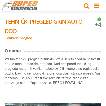
TEHNIČKI PREGLED GRIN AUTO
+4
DOO
Tehnički pregled
O nama
Vršimo tehnički pregled putničkih vozila, teretnih vozila nosivosti
do 3,5 tona, motocikla, mopeda. Kod nas pored tehničkog
pregleda motornih vozila možete izvršiti i kompletnu registraciju
vozila. Bavimo se i poslovima prenosa vlasništva pa umesto Vas
možemo u MUP-u uraditi sve administrativne radnje kao i
podizanje saobraćajne dozvole. BRZO I POVOLJNO