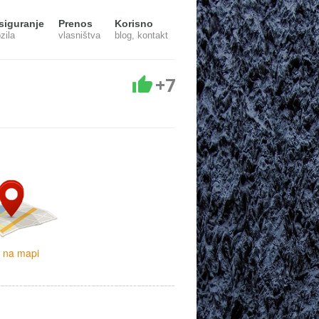
siguranje
Prenos
Korisno
zila
vlasništva
blog, kontakt
+7
i na mapi