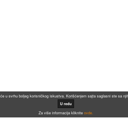
iće u svrhu boljeg korisničkog iskustva. Korišćenjem sajta saglasni ste sa n
U redu
Za više informacija kliknite
ovde.
Kalkulatori