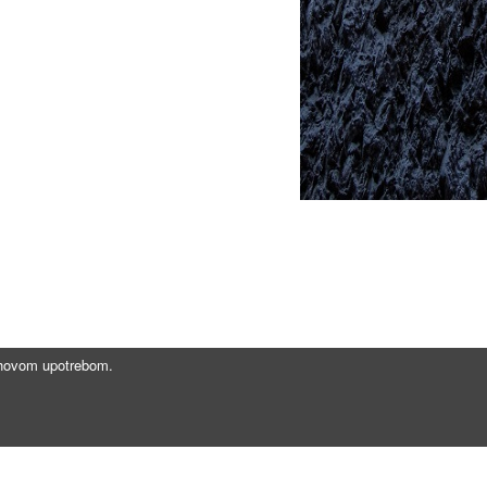
jihovom upotrebom.
Brzi linkovi