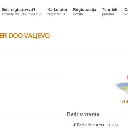
Gde registrovati?
Kalkulator
Registracija
Tehnički
O
adresar za Vašu opštinu
registracije
vozila
pregled
vo
TER DOO VALJEVO
Vid
Radno vreme
Radni dan: 07:00 - 16:00