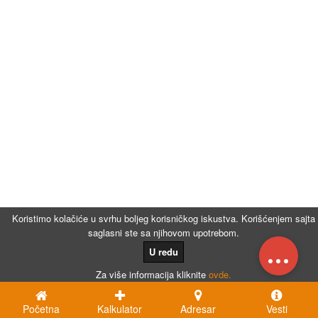
Koristimo kolačiće u svrhu boljeg korisničkog iskustva. Korišćenjem sajta
saglasni ste sa njihovom upotrebom.
...
U redu
Za više informacija kliknite
ovde.
Početna
Kalkulator
Adresar
Vesti