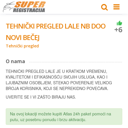
TEHNIČKI PREGLED LALE NB DOO
+6
NOVI BEČEJ
Tehnički pregled
O nama
TEHNIČKI PREGLED LALE JE U KRATKOM VREMENU,
KVALITETOM I EFIKASNOŠĆU SVOJIH USLUGA, KAO I
LJUBAZNIM OSOBLJEM, STEKAO POVERENJE VELIKOG
BROJA KORISNIKA, KOJI SE NEPREKIDNO POVEĆAVA.
UVERITE SE I VI ZAŠTO BIRAJU NAS.
Na ovoj lokaciji možete kupiti Atlas 24h paket pomoći na
putu, uz posebnu ponudu i brzu aktivaciju.