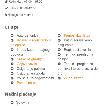
Radni dan: 07:00 - 15:00
Subota: 08:00-12:00
Nedelja: ne radimo
Usluge
Auto perionica
Prenos vlasništva
Izdavanje registracione
Putno zdravstveno
nalepnice
osiguranje
Izrada kupoprodajnog
Registracija vozila
ugovora
Tehnički pregled na
Kasko osiguranje
poligonu
Odjava vozila
Tehnički pregled za
Osiguranje putnika
putnička i teretna vozila do
Osiguranje stakala
3.5t
Polise auto-odgovornosti
Zeleni karton
Pomoć na putu
Načini plaćanja
Gotovina