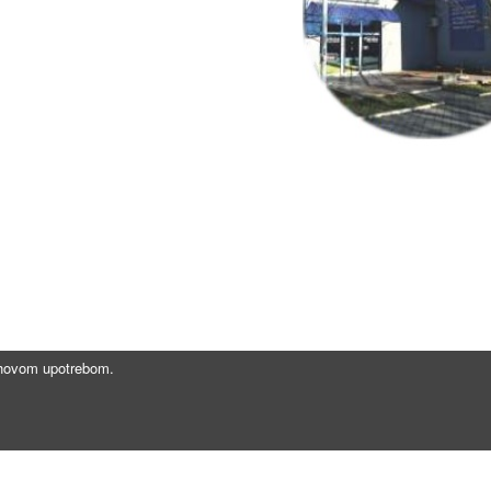
jihovom upotrebom.
Brzi linkovi