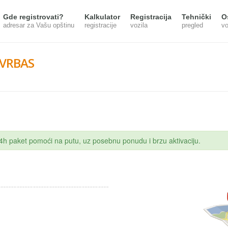
Gde registrovati?
Kalkulator
Registracija
Tehnički
O
adresar za Vašu opštinu
registracije
vozila
pregled
vo
 VRBAS
 24h paket pomoći na putu, uz posebnu ponudu i brzu aktivaciju.