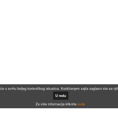
iće u svrhu boljeg korisničkog iskustva. Korišćenjem sajta saglasni ste sa n
U redu
Za više informacija kliknite
ovde.
Kalkulatori