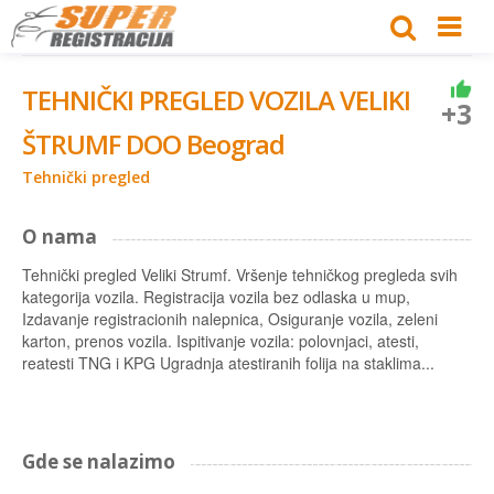
TEHNIČKI PREGLED VOZILA VELIKI
+3
ŠTRUMF DOO Beograd
Tehnički pregled
O nama
Tehnički pregled Veliki Strumf. Vršenje tehničkog pregleda svih
kategorija vozila. Registracija vozila bez odlaska u mup,
Izdavanje registracionih nalepnica, Osiguranje vozila, zeleni
karton, prenos vozila. Ispitivanje vozila: polovnjaci, atesti,
reatesti TNG i KPG Ugradnja atestiranih folija na staklima...
Gde se nalazimo