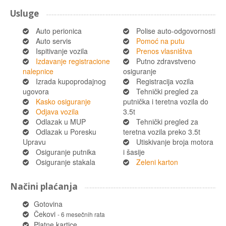
Usluge
Auto perionica
Polise auto-odgovornosti
Auto servis
Pomoć na putu
Ispitivanje vozila
Prenos vlasništva
Izdavanje registracione
Putno zdravstveno
nalepnice
osiguranje
Izrada kupoprodajnog
Registracija vozila
ugovora
Tehnički pregled za
Kasko osiguranje
putnička i teretna vozila do
Odjava vozila
3.5t
Odlazak u MUP
Tehnički pregled za
Odlazak u Poresku
teretna vozila preko 3.5t
Upravu
Utiskivanje broja motora
Osiguranje putnika
i šasije
Osiguranje stakala
Zeleni karton
Načini plaćanja
Gotovina
Čekovi
- 6 mesečnih rata
Platne kartice