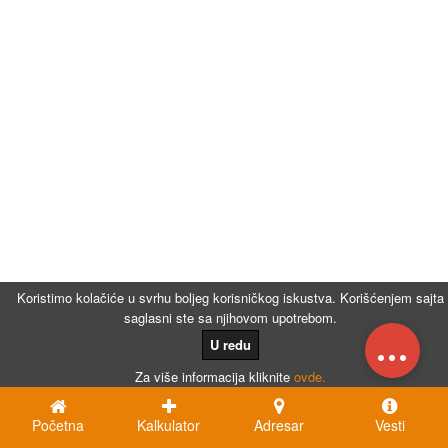
Koristimo kolačiće u svrhu boljeg korisničkog iskustva. Korišćenjem sajta
saglasni ste sa njihovom upotrebom.
...
U redu
Za više informacija kliknite
ovde.
Početna
Kalkulator
Adresar
Vesti