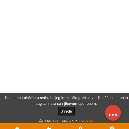
Koristimo kolačiće u svrhu boljeg korisničkog iskustva. Korišćenjem sajta
saglasni ste sa njihovom upotrebom.
...
U redu
Za više informacija kliknite
ovde.