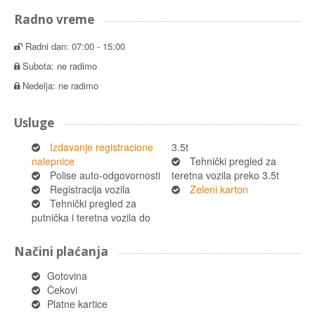
Radno vreme
Radni dan: 07:00 - 15:00
Subota: ne radimo
Nedelja: ne radimo
Usluge
Izdavanje registracione
3.5t
nalepnice
Tehnički pregled za
Polise auto-odgovornosti
teretna vozila preko 3.5t
Registracija vozila
Zeleni karton
Tehnički pregled za
putnička i teretna vozila do
Načini plaćanja
Gotovina
Čekovi
Platne kartice