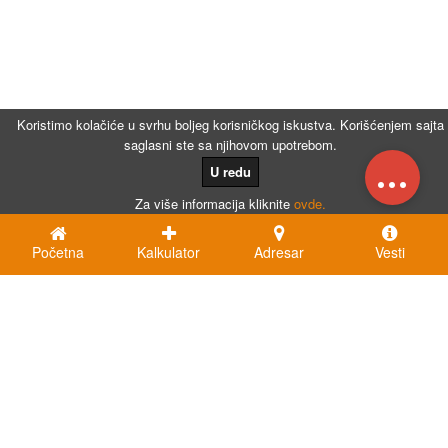
Koristimo kolačiće u svrhu boljeg korisničkog iskustva. Korišćenjem sajta
saglasni ste sa njihovom upotrebom.
...
U redu
Za više informacija kliknite
ovde.
Početna
Kalkulator
Adresar
Vesti