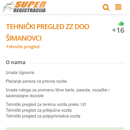
TEHNIČKI PREGLED ZZ DOO
+16
ŠIMANOVCI
Tehnički pregled
O nama
Izrada Ugovora
Plaćanje poreza na prenos vozila
Izrada naloga za promenu lične karte, pasoša, vozačke i
saobraćajne dozvole
Tehnički pregled za teretna vozila preko 12t
Tehnički pregled za priključna vozila
Tehnički pregled za poljoprivredna vozila