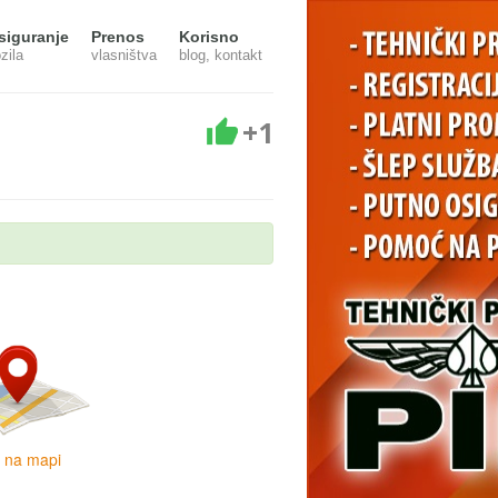
siguranje
Prenos
Korisno
zila
vlasništva
blog, kontakt
+1
i na mapi