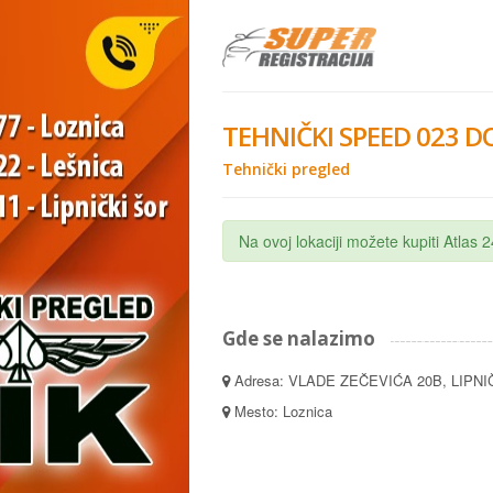
TEHNIČKI SPEED 023 D
Tehnički pregled
Na ovoj lokaciji možete kupiti Atlas
Gde se nalazimo
Adresa: VLADE ZEČEVIĆA 20B, LIPNI
Mesto: Loznica