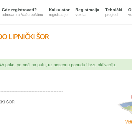
Gde registrovati?
Kalkulator
Registracija
Tehnički
O
adresar za Vašu opštinu
registracije
vozila
pregled
vo
OO LIPNIČKI ŠOR
 24h paket pomoći na putu, uz posebnu ponudu i brzu aktivaciju.
ČKI ŠOR
Vid