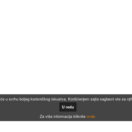
iće u svrhu boljeg korisničkog iskustva. Korišćenjem sajta saglasni ste sa n
U redu
Za više informacija kliknite
ovde.
Kalkulatori