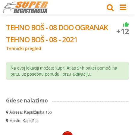
TEHNO BOŠ - 08 DOO OGRANAK
+12
TEHNO BOŠ - 08 - 2021
Tehnički pregled
Na ovoj lokaciji možete kupiti Atlas 24h paket pomoći na
putu, uz posebnu ponudu i brzu aktivaciju.
Gde se nalazimo
Adresa: Kapidžijska 15b
Mesto: Kapidžija