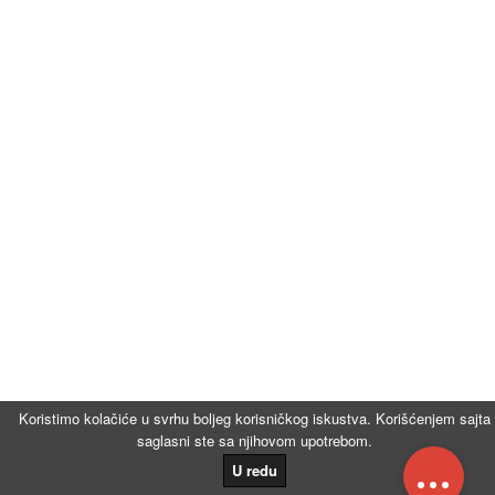
Koristimo kolačiće u svrhu boljeg korisničkog iskustva. Korišćenjem sajta
saglasni ste sa njihovom upotrebom.
...
U redu