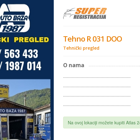
Tehno R 031 DOO
Tehnički pregled
O nama
......................................................
......................................................
......................................................
......................................................
Na ovoj lokaciji možete kupiti Atlas