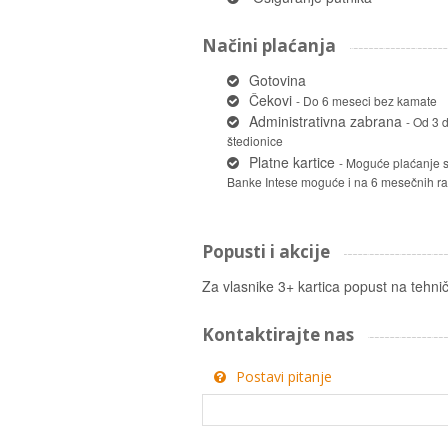
Načini plaćanja
Gotovina
Čekovi
- Do 6 meseci bez kamate
Administrativna zabrana
- Od 3 
štedionice
Platne kartice
- Moguće plaćanje s
Banke Intese moguće i na 6 mesečnih ra
Popusti i akcije
Za vlasnike 3+ kartica popust na tehni
Kontaktirajte nas
Postavi pitanje