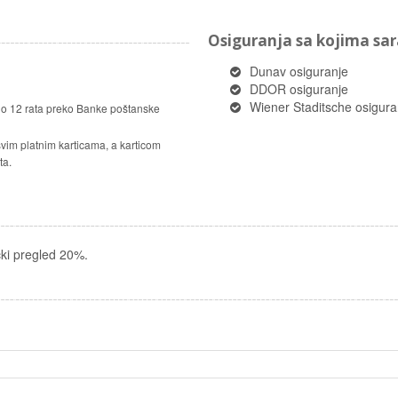
Osiguranja sa kojima s
Dunav osiguranje
DDOR osiguranje
Wiener Staditsche osigura
do 12 rata preko Banke poštanske
vim platnim karticama, a karticom
ta.
čki pregled 20%.