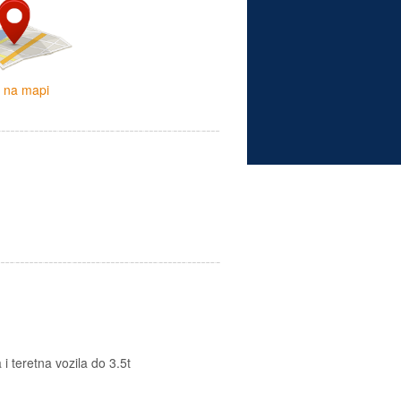
i na mapi
i teretna vozila do 3.5t