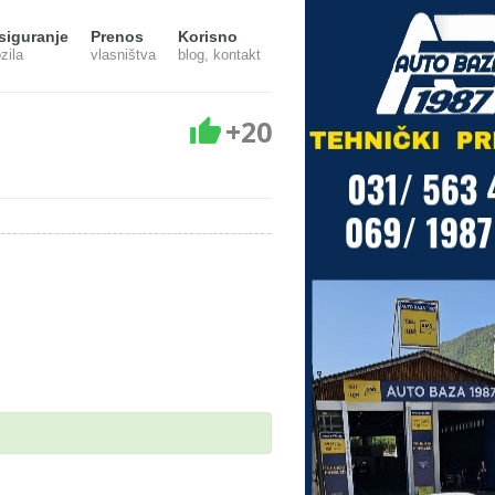
siguranje
Prenos
Korisno
zila
vlasništva
blog, kontakt
+20