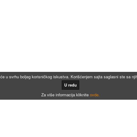
iće u svrhu boljeg korisničkog iskustva. Korišćenjem sajta saglasni ste sa n
U redu
Za više informacija kliknite
ovde.
Kalkulatori
Kalkulator registracije
Kalkulator registracije namenjen agencijama za registraciju vozila
Kalkulator registracije motora po broju meseci