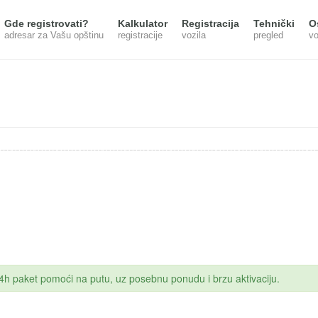
Gde registrovati?
Kalkulator
Registracija
Tehnički
O
adresar za Vašu opštinu
registracije
vozila
pregled
vo
 24h paket pomoći na putu, uz posebnu ponudu i brzu aktivaciju.