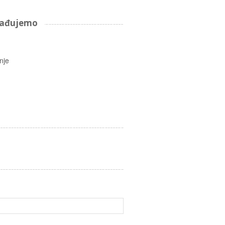
arađujemo
nje