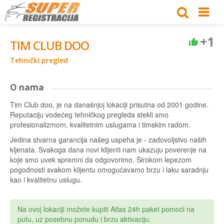
+1
TIM CLUB DOO
Tehnički pregled
O nama
Tim Club doo, je na današnjoj lokaciji prisutna od 2001 godine.
Reputaciju vodećeg tehničkog pregleda stekli smo
profesionalizmom, kvalitetnim uslugama i timskim radom.
Jedina stvarna garancija našeg uspeha je - zadovoljstvo naših
kljenata. Svakoga dana novi klijenti nam ukazuju poverenje na
koje smo uvek spremni da odgovorimo. Širokom lepezom
pogodnosti svakom klijentu omogućavamo brzu i laku saradnju
kao i kvalitetnu uslugu.
Na ovoj lokaciji možete kupiti Atlas 24h paket pomoći na
putu, uz posebnu ponudu i brzu aktivaciju.