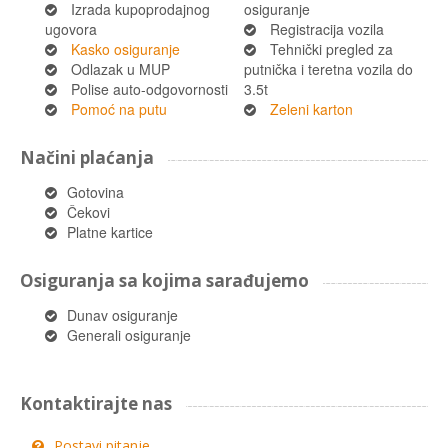
Izrada kupoprodajnog
osiguranje
ugovora
Registracija vozila
Kasko osiguranje
Tehnički pregled za
Odlazak u MUP
putnička i teretna vozila do
Polise auto-odgovornosti
3.5t
Pomoć na putu
Zeleni karton
Načini plaćanja
Gotovina
Čekovi
Platne kartice
Osiguranja sa kojima sarađujemo
Dunav osiguranje
Generali osiguranje
Kontaktirajte nas
Postavi pitanje