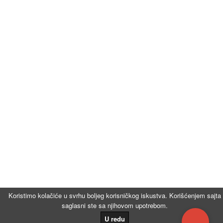
Koristimo kolačiće u svrhu boljeg korisničkog iskustva. Korišćenjem sajta
saglasni ste sa njihovom upotrebom.
...
U redu