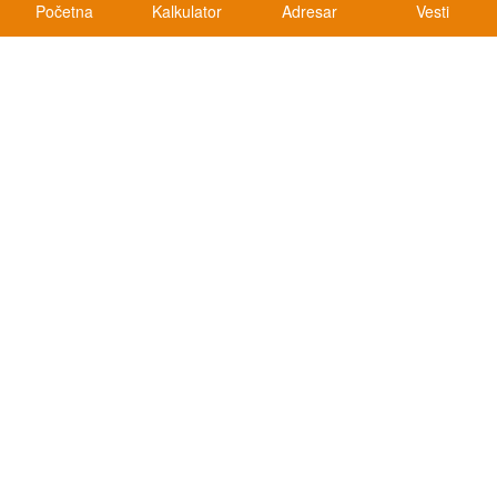
Početna
Kalkulator
Adresar
Vesti
Kalkulatori
Kalkulator registracije