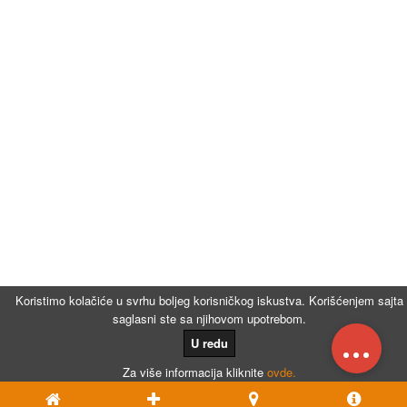
Koristimo kolačiće u svrhu boljeg korisničkog iskustva. Korišćenjem sajta
saglasni ste sa njihovom upotrebom.
...
U redu
Za više informacija kliknite
ovde.