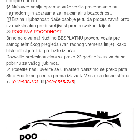
dobijate odmah.
🛠️ Najsavremenija oprema: Vaše vozilo proveravamo na
najmodernijim aparatima za maksimalnu bezbednost.
⏱️ Brzina i ljubaznost: Naše osoblje je tu da proces završi brzo,
uz maksimalnu predusretljivost prema svakom klijentu.
🎁
POSEBNA POGODNOST
:
Brinemo o vama! Nudimo BESPLATNU proveru vozila pre
samog tehničkog pregleda (van radnog vremena linije), kako
biste bili sigurni da prolazite iz prve!
Dozvolite profesionalcima sa preko 23 godine iskustva da se
pobrinu za vašeg ljubimca.
📍 Posetite nas i uverite se u kvalitet! Nalazimo se preko puta
Stop Šop tržnog centra prema izlazu iz Vršca, sa desne strane.
📞 [
013/832-163
] ili [
060/0555-745
]