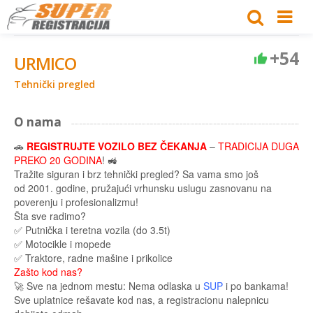
+54
URMICO
Tehnički pregled
O nama
🚗
REGISTRUJTE VOZILO BEZ ČEKANJA
–
TRADICIJA DUGA
PREKO 20 GODINA
! 🚜
Tražite siguran i brz tehnički pregled? Sa vama smo još
od 2001. godine, pružajući vrhunsku uslugu zasnovanu na
poverenju i profesionalizmu!
Šta sve radimo?
✅ Putnička i teretna vozila (do 3.5t)
✅ Motocikle i mopede
✅ Traktore, radne mašine i prikolice
Zašto kod nas?
🚀 Sve na jednom mestu: Nema odlaska u
SUP
i po bankama!
Sve uplatnice rešavate kod nas, a registracionu nalepnicu