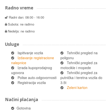
Radno vreme
Radni dan: 08:00 - 16:00
Subota: ne radimo
Nedelja: ne radimo
Usluge
Ispitivanje vozila
Tehnički pregled na
Izdavanje registracione
poligonu
nalepnice
Tehnički pregled za
Izrada kupoprodajnog
motocikle i mopede
ugovora
Tehnički pregled za
Polise auto-odgovornosti
putnička i teretna vozila do
Registracija vozila
3.5t
Zeleni karton
Načini plaćanja
Gotovina