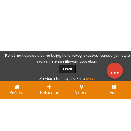
Koristimo kolačiće u svrhu boljeg korisničkog iskustva. Korišćenjem sajta
saglasni ste sa njihovom upotrebom.
...
U redu
Za više informacija kliknite
ovde.
Početna
Kalkulator
Adresar
Vesti