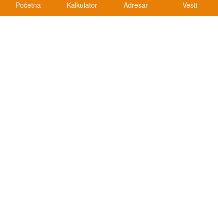
Početna
Kalkulator
Adresar
Vesti
Kalkulatori
Kalkulator registracije