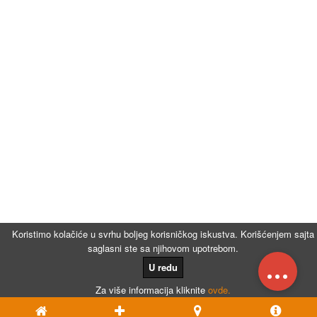
Koristimo kolačiće u svrhu boljeg korisničkog iskustva. Korišćenjem sajta
saglasni ste sa njihovom upotrebom.
...
U redu
Za više informacija kliknite
ovde.