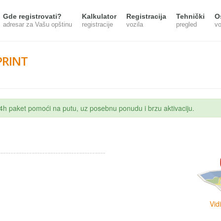
Gde registrovati?
Kalkulator
Registracija
Tehnički
O
adresar za Vašu opštinu
registracije
vozila
pregled
vo
PRINT
 24h paket pomoći na putu, uz posebnu ponudu i brzu aktivaciju.
Vid