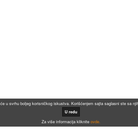
iće u svrhu boljeg korisničkog iskustva. Korišćenjem sajta saglasni ste sa n
U redu
Za više informacija kliknite
ovde.
Kalkulatori