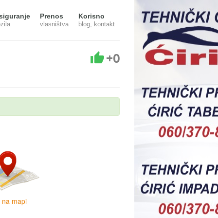
siguranje
Prenos
Korisno
zila
vlasništva
blog, kontakt
+0
i na mapi