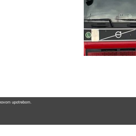
jihovom upotrebom.
Brzi linkovi