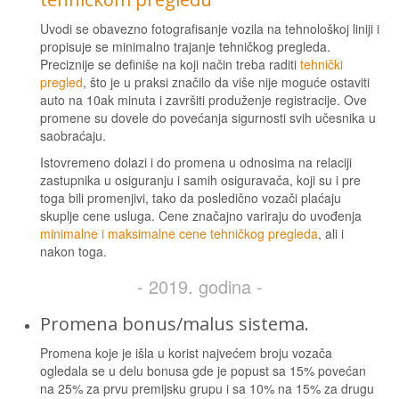
Uvodi se obavezno fotografisanje vozila na tehnološkoj liniji i
propisuje se minimalno trajanje tehničkog pregleda.
Preciznije se definiše na koji način treba raditi
tehnički
pregled
, što je u praksi značilo da više nije moguće ostaviti
auto na 10ak minuta i završiti produženje registracije. Ove
promene su dovele do povećanja sigurnosti svih učesnika u
saobraćaju.
Istovremeno dolazi i do promena u odnosima na relaciji
zastupnika u osiguranju i samih osiguravača, koji su i pre
toga bili promenjivi, tako da posledično vozači plaćaju
skuplje cene usluga. Cene značajno variraju do uvođenja
minimalne i maksimalne cene tehničkog pregleda
, ali i
nakon toga.
- 2019. godina -
Promena bonus/malus sistema.
Promena koje je išla u korist najvećem broju vozača
ogledala se u delu bonusa gde je popust sa 15% povećan
na 25% za prvu premijsku grupu i sa 10% na 15% za drugu