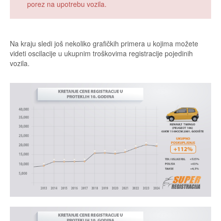
porez na upotrebu vozila.
Na kraju sledi još nekoliko grafičkih primera u kojima možete
videti oscilacije u ukupnim troškovima registracije pojedinih
vozila.