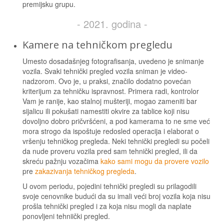
premijsku grupu.
- 2021. godina -
Kamere na tehničkom pregledu
Umesto dosadašnjeg fotografisanja, uvedeno je snimanje
vozila. Svaki tehnički pregled vozila sniman je video-
nadzorom. Ovo je, u praksi, značilo dodatno povećan
kriterijum za tehničku ispravnost. Primera radi, kontrolor
Vam je ranije, kao stalnoj mušteriji, mogao zameniti bar
sijalicu ili pokušati namestiti okvire za tablice koji nisu
dovoljno dobro pričvršćeni, a pod kamerama to ne sme već
mora strogo da ispoštuje redosled operacija i elaborat o
vršenju tehničkog pregleda. Neki tehnički pregledi su počeli
da nude proveru vozila pred sam tehnički pregled, ili da
skreću pažnju vozačima
kako sami mogu da provere vozilo
pre
zakazivanja tehničkog pregleda
.
U ovom periodu, pojedini tehnički pregledi su prilagodili
svoje cenovnike budući da su imali veći broj vozila koja nisu
prošla tehnički pregled i za koja nisu mogli da naplate
ponovljeni tehniički pregled.