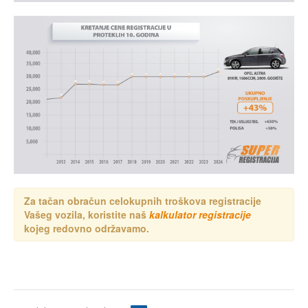
Za tačan obračun celokupnih troškova registracije
Vašeg vozila, koristite naš
kalkulator registracije
kojeg redovno održavamo.