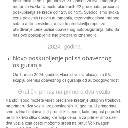
poskupela je od 1. januara 2023. godine za sve kategorije
motornih vozila. Umesto planiranih 22 procenata, procenat
poskupljenja se kreće od 12% do 15%. Svedoci smo skoka
cena polovnih i novih automobila, rezervnih delova, radnog
sata u auto-servisima, a sve to predstavlja reper za
utvrđivanje cene polise obaveznog autoosiguranja, tako da
nas ovo poskupljenje nije preterano iznenadilo.
- 2024. godina -
Novo poskupljenje polisa obaveznog
osiguranja
Od 1. maja 2024. godine, vlasnici vozila plaćaju za 5%
skuplju premiju obaveznog osiguranja od autoodgovornosti.
- Grafički prikaz na primeru dva vozila -
Na slici ispod možete videti preciznije kretanje ukupnih troškova
na primeru dva vozila kroz poslednjih 10 godina. U primerima
smo uzimali najpovoljniji premijski stepen, kako popust po polisi
ne bi iskrivio sliku opšteg kretanja cena, a za primer smo uzeli
dva vozila koja često možemo sresti na putu: Volkswagen