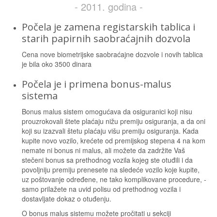
- 2011. godina -
Počela je zamena registarskih tablica i
starih papirnih saobraćajnih dozvola
Cena nove biometrijske saobraćajne dozvole i novih tablica
je bila oko 3500 dinara
Počela je i primena bonus-malus
sistema
Bonus malus sistem omogućava da osiguranici koji nisu
prouzrokovali štete plaćaju nižu premiju osiguranja, a da oni
koji su izazvali štetu plaćaju višu premiju osiguranja. Kada
kupite novo vozilo, krećete od premijskog stepena 4 na kom
nemate ni bonus ni malus, ali možete da zadržite Vaš
stečeni bonus sa prethodnog vozila kojeg ste otuđili i da
povoljniju premiju prenesete na sledeće vozilo koje kupite,
uz poštovanje određene, ne tako komplikovane procedure, -
samo prilažete na uvid polisu od prethodnog vozila i
dostavljate dokaz o otuđenju.
O bonus malus sistemu možete pročitati u sekciji