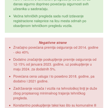
danas sigurno doprineo povećanju sigurnosti svih
učesnika u saobraćaju.
Većina tehničkih pregleda sada nudi izdavanje
registracione nalepnice na licu mesta odmah po
obavljenom tehničkom pregledu vozila.
Negativne strane
Značajno povećana premija osiguranja od 2014. godine
- oko 40%
Dodatno značajnije poskupljenje premije osiguranja od
12-15% od januara 2023. godine, uz poskupljenje u
maju 2024. za dodatnih 5%.
Povećana cena usluga i to posebno 2018. godine, pa
dodatno i 2021 godine.
Zadržavanje vozača i vozila na tehnološkoj liniji je duže
zbog propisanog minimalnog trajanja tehničkog
pregleda.
Konstantno poskupljenje taksi kao što su komunalne ili