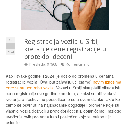
Registracija vozila u Srbiji -
13
Feb
kretanje cene registracije u
2024
protekloj deceniji
Pregleda: 97908
Komentara: 0
Kao i svake godine, i 2024. je došlo do promena u cenama
registracije vozila. Ovaj put zahvaljujući (samo)
novim iznosima
poreza na upotrebu vozila
. Vozači u Srbiji nisu platili nikada istu
cenu registracije dve godine zaredom, a kakvi su bili skokovi i
kretanja u troškovima podsetićemo se u ovom članku. Ukratko
ćemo se osvrnuti na najznačanije događaje i promene koje su
vlasnici vozila doživeli u protekloj deceniji, objanićemo i razloge
uvođenja ovih promena kao i posledice koje su nakon njih
usledile.