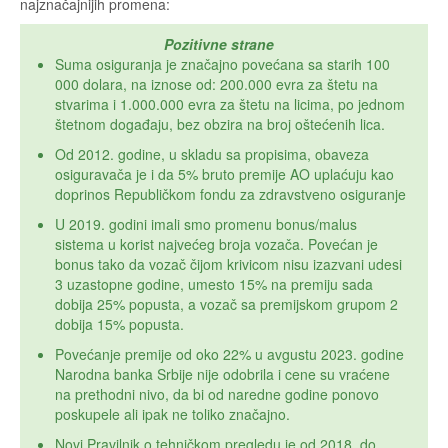
najznačajnijih promena:
Pozitivne strane
Suma osiguranja je značajno povećana sa starih 100
000 dolara, na iznose od: 200.000 evra za štetu na
stvarima i 1.000.000 evra za štetu na licima, po jednom
štetnom događaju, bez obzira na broj oštećenih lica.
Od 2012. godine, u skladu sa propisima, obaveza
osiguravača je i da 5% bruto premije AO uplaćuju kao
doprinos Republičkom fondu za zdravstveno osiguranje
U 2019. godini imali smo promenu bonus/malus
sistema u korist najvećeg broja vozača. Povećan je
bonus tako da vozač čijom krivicom nisu izazvani udesi
3 uzastopne godine, umesto 15% na premiju sada
dobija 25% popusta, a vozač sa premijskom grupom 2
dobija 15% popusta.
Povećanje premije od oko 22% u avgustu 2023. godine
Narodna banka Srbije nije odobrila i cene su vraćene
na prethodni nivo, da bi od naredne godine ponovo
poskupele ali ipak ne toliko značajno.
Novi Pravilnik o tehničkom pregledu je od 2018. do