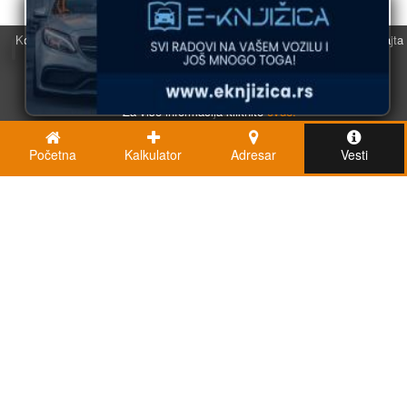
Koristimo kolačiće u svrhu boljeg korisničkog iskustva. Korišćenjem sajta
saglasni ste sa njihovom upotrebom.
U redu
Za više informacija kliknite
ovde.
Početna
Kalkulator
Adresar
Vesti