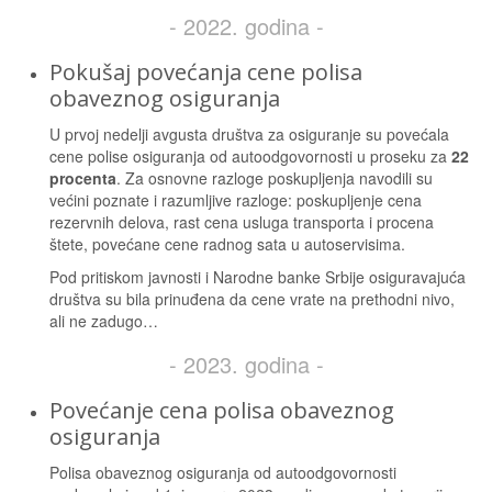
- 2022. godina -
Pokušaj povećanja cene polisa
obaveznog osiguranja
U prvoj nedelji avgusta društva za osiguranje su povećala
cene polise osiguranja od autoodgovornosti u proseku za
22
procenta
. Za osnovne razloge poskupljenja navodili su
većini poznate i razumljive razloge: poskupljenje cena
rezervnih delova, rast cena usluga transporta i procena
štete, povećane cene radnog sata u autoservisima.
Pod pritiskom javnosti i Narodne banke Srbije osiguravajuća
društva su bila prinuđena da cene vrate na prethodni nivo,
ali ne zadugo…
- 2023. godina -
Povećanje cena polisa obaveznog
osiguranja
Polisa obaveznog osiguranja od autoodgovornosti