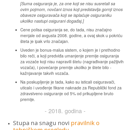
[Suma osiguranja je, za one koji se nisu susretali sa
ovim pojmom, novčani iznos koji predstavlja gornji iznos
obaveze osiguravača koji se isplaćuje osiguraniku
ukoliko nastupi osigurani događaj.]
Cene polisa osiguranja se, do tada, nisu značajno
menjale od avgusta 2008. godine, a ovaj skok u pokriću
šteta je ipak vrlo značajan.
Uveden je bonus-malus sistem, o kojem je i prethodno
bilo reči, a koji predviđa umanjenje premije osiguranja
za vozače koji nisu napravili štetu (nagrađivanje pažljivih
vozača), i povećanje premije ukoliko je štete bilo -
kažnjavanje takvih vozača.
Na poskupljenje je tada, kako su isticali osiguravači,
uticalo i uvođenje fiksne naknade za Republički fond za
zdravstveno osiguranje od 5% od prikupljene bruto
premije.
- 2018. godina -
Stupa na snagu novi
pravilnik o
tehničkom pregledu