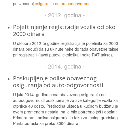
posvećenoj
osiguranju od autoodgovornosti.
- 2012. godina -
Pojeftinjenje registracije vozila od oko
2000 dinara
U oktobru 2012-te godine registracija je pojefinila za 2000
dinara budući da su ukinute neke do tada obavezne takse
pri registraciji (javni putevi, ekološka i neke RAT takse).
- 2014. godina -
Poskupljenje polise obaveznog
osiguranja od auto-odgovornosti
U julu 2014. godine cena obaveznog osiguranja od
autoodgovornosti poskupela je za sve kategorije vozila za
otprilike 40 odsto. Prethodna ušteda u kućnom budžetu je
ovom promenom nestala, pa je bilo potrebno još i doplatiti.
Primera radi, polisa osiguranja je tako za malog gradskog
Punta porasla za preko 3000 dinara