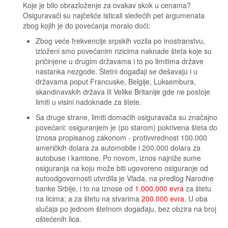
Koje je bilo obrazloženje za ovakav skok u cenama?
Osiguravači su najčešće isticali sledećih pet argumenata
zbog kojih je do povećanja moralo doći:
Zbog veće frekvencije srpskih vozila po inostranstvu,
izloženi smo povećanim rizicima naknade šteta koje su
pričinjene u drugim državama i to po limitima države
nastanka nezgode. Štetni događaji se dešavaju i u
državama poput Francuske, Belgije, Luksembura,
skandinavskih država ili Velike Britanije gde ne postoje
limiti u visini nadoknade za štete.
Sa druge strane, limiti domaćih osiguravača su značajno
povećani: osiguranjem je (po starom) pokrivena šteta do
iznosa propisanog zakonom - protivvrednost 100.000
američkih dolara za automobile i 200.000 dolara za
autobuse i kamione. Po novom, iznos najniže sume
osiguranja na koju može biti ugovoreno osiguranje od
autoodgovornosti utvrdila je Vlada, na predlog Narodne
banke Srbije, i to na iznose od
1.000.000 evra
za štetu
na licima; a za štetu na stvarima
200.000 evra
. U oba
slučaja po jednom štetnom događaju, bez obzira na broj
oštećenih lica.