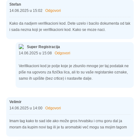
Stefan
14.06.2025 u 15:02
Odgovori
Kako da nadjem verifikacioni kod. Dete uzelo i bacilo dokumenta od tak
i sada nezna koji je verifikacioni kod. Kako se moze naci.
Super Registracija
14.06.2025 u 15:08
Odgovori
Verifikacioni kod je polje koje je zbunilo mnoge jer taj podatak ne
piše na ugovoru za fizička lica, ali to su vaše registarske oznake,
samo ih upišite (bez crtice) i nastavite dalje.
Velimir
14.06.2025 u 14:00
Odgovori
Imam tag kako to sad ide ako može gros hrvatsku i crnu goru dal ja
moram da kupim novi tag ili je tu aromatski već mogu sa mojim tagom