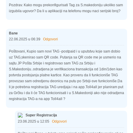
Pozdrav. Kako mogu prekonfigurisati Tag za S.makedoniju ukoliko sam
izgubila ugovor? Da li u aplikaciji na telefonu mogu naci serijski broj?
Bane
22.06.2025 u 06:39
Odgovori
Poštovani, Kupio sam novi TAG -postpaid i u uputstvu koje sam dobio
uz TAG,skenirao sam QR code. Putanja sa QR code me je usmerio na
sajtu JP Pošta Srbije i registrovao sam TAG za Srbiju i
S.Makedoniju..odradjena je verifikaciona transakcija od 1din/1den kao
potvrda postojanja platne kartice. Kao proveru da li funkcioniše TAG
provozao sam odredjenu deonicu na putu po Srbiji-sve funkcioniše.Da
li je potrebna registracija TAG uredjaja i na app.Toll4all jer planiram put
za Grčku i da li će TAG funkcionisati i u S.Makedoniji ako nije odradjena
registracija TAG-a na app Toll4all ?
Super Registracija
23.06.2025 u 12:05
Odgovori