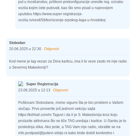
put u inostranstvu, prilikom prekonfiguracije unesite reg. oznaku
vozila kojim ćete putovati, kao što smo pisali u najnovijem
uputstvu https://www.super-registracija-
vozila.rs/vesti/58/koriscenje-srpskog-taga-u-hrvatskoj
Slobodan
20.06.2025 u 22:30
Odgovori
Kod mene je tag vezan za Dina karticu, ima li to veze zasto mi nije radio
u Severnoj Makedoniji?
Super Registracija
23.06.2025 u 12:13
Odgovori
Poštovani Slobodane, nismo sigurni šta je bio problem u Vašem
slučaju. Prvo proverite još jednom sekciju sajta
https://toll4all.com/rs Tagovi i da li je S. Makedonija kroz koju
prolazite aktivirana što se tiče TAG uređaja i kartice. U članku je to
poslednja slika. Ako jeste, a TAG Vam nije radio, obratite se na
info.postpaid@putevi-srbije.rs kako biste dobili konkretno i