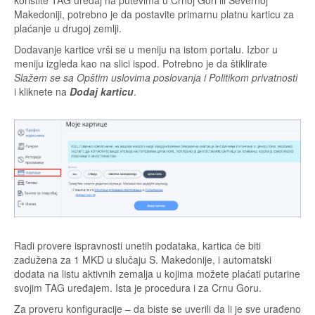
koristite TAG uređaj na putevima u Crnoj Gori ili Severnoj
Makedoniji, potrebno je da postavite primarnu platnu karticu za
plaćanje u drugoj zemlji.
Dodavanje kartice vrši se u meniju na istom portalu. Izbor u
meniju izgleda kao na slici ispod. Potrebno je da štiklirate
Slažem se sa Opštim uslovima poslovanja i Politikom privatnosti
i kliknete na
Dodaj karticu
.
Radi provere ispravnosti unetih podataka, kartica će biti
zadužena za 1 MKD u slučaju S. Makedonije, i automatski
dodata na listu aktivnih zemalja u kojima možete plaćati putarine
svojim TAG uređajem. Ista je procedura i za Crnu Goru.
Za proveru konfiguracije – da biste se uverili da li je sve urađeno