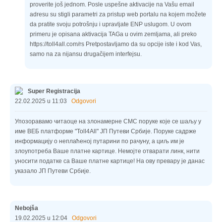
proverite još jednom. Posle uspešne aktivacije na Vašu email
adresu su stigli parametri za pristup web portalu na kojem možete
da pratite svoju potrošnju i upravljate ENP uslugom. U ovom
primeru je opisana aktivacija TAGa u ovim zemljama, ali preko
https://toll4all.com/rs Pretpostavljamo da su opcije iste i kod Vas,
samo na za nijansu drugačijem interfejsu.
Super Registracija
22.02.2025 u 11:03
Odgovori
Упозоравамо читаоце на злонамерне СМС поруке које се шаљу у
име ВЕБ платформе "Toll4All" ЈП Путеви Србије. Поруке садрже
информацију о неплаћеној путарини по рачуну, а циљ им је
злоупотреба Ваше платне картице. Немојте отварати линк, нити
уносити податке са Ваше платне картице! На ову превару је данас
указало ЈП Путеви Србије.
Nebojša
19.02.2025 u 12:04
Odgovori