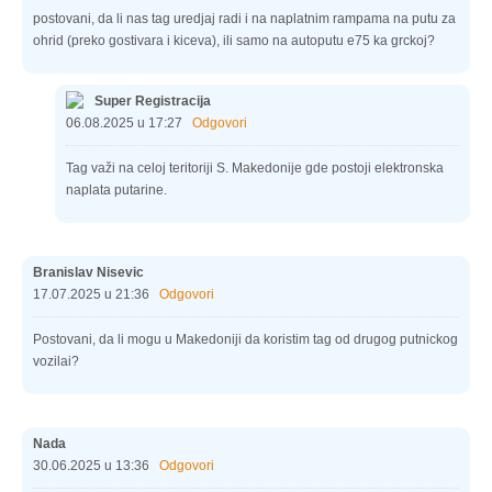
postovani, da li nas tag uredjaj radi i na naplatnim rampama na putu za
ohrid (preko gostivara i kiceva), ili samo na autoputu e75 ka grckoj?
Super Registracija
06.08.2025 u 17:27
Odgovori
Tag važi na celoj teritoriji S. Makedonije gde postoji elektronska
naplata putarine.
Branislav Nisevic
17.07.2025 u 21:36
Odgovori
Postovani, da li mogu u Makedoniji da koristim tag od drugog putnickog
vozilai?
Nada
30.06.2025 u 13:36
Odgovori