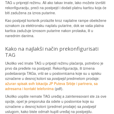
TAG u priprejd režimu. Ali ako takav imate, lako možete izvršiti
rekonfiguraciju, preći na postpejd i dodati platnu karticu koja će
biti zadužena za iznos putarine.
Kao postpejd korisnik prolazite kroz naplatne rampe obeležene
oznakom za elektronsku naplatu putarine, dok se vaša platna
kartica zadužuje iznosom putarine nakon prolaska, ili u
narednim danima.
Kako na najlakši način prekonfigurisati
TAG
Ukoliko već imate TAG u pripejd režimu plaćanja, potrebno je
prvo da pređete na postpejd. Rekonfiguracija, ili izmena
podešavanja TAGa, vrši se u poslovnicama koje su u spisku
označene u desnoj koloni sa
postpejd
predmetom prodaje:
ažuran spisak svih lokacija JP Puteva Srbije i partnera, sa
adresama i kontakt telefonima
(pdf).
Ukoliko uopšte nemate TAG uređaj a zainteresovani ste za ove
opcije, opet je preporuka da odete u poslovnice koje su
označene u desnoj koloni (predmet prodaje) sa
postpejd
uslugom, kako biste odmah kupili uređaj na postpejdu.