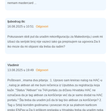
nemam mastercard ...
ljubodrag ilic
16.08.2025 u 10:51
Odgovori
Pokusavam stoti put da uradim rekonfiguraciju za Makedoniju,i uvek mi
izbaci da serijski broj nije vazeci iako ga prepisujem sa ugovora.Da li
iko moze da mi objasni sta treba da radim?
Vladimir
13.08.2025 u 19:49
Odgovori
Poštovani , imama dva pitanja : 1. Upravo sam kreirao nalog na HAC-u
, nalog je aktivan ali me buni rečenica iz Uputstva za registraciju koja
kaže :"Status "Aktivan" na T4A portalu za državu Hrvatsku HAC ne
označava da je tag aktivan za korišćenje već da je samo dodat na HAC
portalu." Šta treba da uradim još da bi tag bio aktivan za korišćenje? 2.
Tag u Srbiji koristim godinama i povezan mi je sa platnom karticom
preko ENPay-a.Da li prilikom prelaska u Hrvatsku treba da uradim neka