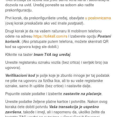
dozvola na uvid. Uređaj ponesite sa sobom ako radite
prekonfiguraciju.
Prvi korak, da prekonfigurišete uređaj, obavljate
u poslovnicama
(ovaj korak preskačete ako već imate
postpaid
).
Drugi korak je da na vašem računaru ili mobilnom telefonu
odete na adresu
https://toll4all.com/rs
i izaberete opciju
Postani
korisnik
. (Ako pristupate putem telefona, možete skenirati QR
kod sa ugovora kojeg ste dobili.)
Kliknite na taster
Imam T4A tag uređaj
.
Unesite registarsku oznaku vozila (bez crtica) i serijski broj (sa
ugovora).
Verifikacioni kod
je polje koje je zbunilo mnoge jer taj podatak
ne piše na ugovoru za fizička lica, ali to su vaše registarske
oznake, samo ih upišite (bez crtice) i nastavite dalje.
Popunite ostale podatke i izaberite
nastavite na plaćanje
.
Unesite podatke željene platne kartice i potvrdite. Nakon ovog
koraka ćete dobiti potvrdu
Vaša transakcija je uspešno
završena
, takođe i imejl, ali i napomenu da, ukoliko želite da