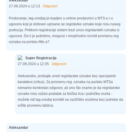
Aleksandar
27.09.2024 u 12:13
Odgovori
Postovanje, tag uredjaj je kupljen u online prodavnici u MTS-u i u
ugovoru koji je dobiven upisane se registarke oznake koje nisu naseg
podrucja. Prilikom registracije sistem trazi unos registarskih oznaka iz
ugovora. Da li je potrebno, moguce i neophodno izvrsiti promenu reg
oznaka na portalu Mts-a?
Super Registracija
27.09.2024 u 12:35
Odgovori
Aleksandre, probajte uneti registarske oznake bez specijalnih
karaktera (crtica). Za promenu reg. oznaka na portalu MTSa
nemamo konkretan odgovor, ali ono što znamo je da registarske
oznake nisu važan podatak za fizička lica i putnička vozila -
možete isti tag uređaj koristiti na različitim vozilima bez potrebe da
vršite promenu tablica.
Aleksandar