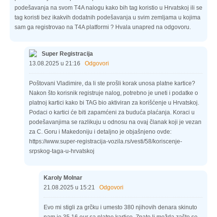
podešavanja na svom T4A nalogu kako bih tag koristio u Hrvatskoj ili se
tag koristi bez ikakvih dodatnih podešavanja u svim zemljama u kojima
sam ga registrovao na T4A platformi ? Hvala unapred na odgovoru.
Super Registracija
13.08.2025 u 21:16
Odgovori
Poštovani Vladimire, da li ste prošli korak unosa platne kartice?
Nakon što korisnik registruje nalog, potrebno je uneti i podatke o
platnoj kartici kako bi TAG bio aktiviran za korišćenje u Hrvatskoj.
Podaci o kartici će biti zapamćeni za buduća plaćanja. Koraci u
podešavanjima se razlikuju u odnosu na ovaj članak koji je vezan
za C. Goru i Makedoniju i detaljno je objašnjeno ovde:
https://www.super-registracija-vozila.rs/vesti/58/koriscenje-
srpskog-taga-u-hrvatskoj
Karoly Molnar
21.08.2025 u 15:21
Odgovori
Evo mi stigli za grčku i umesto 380 njihovih denara skinuto