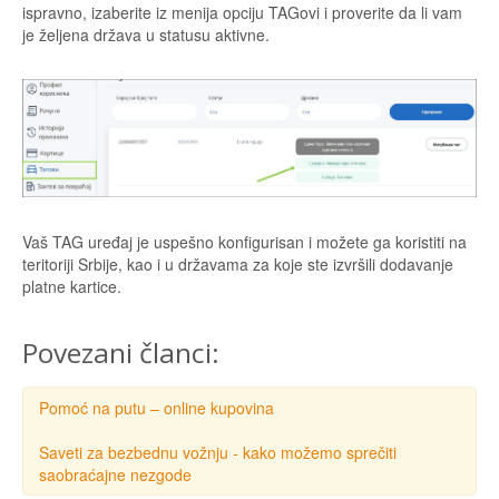
ispravno, izaberite iz menija opciju TAGovi i proverite da li vam
je željena država u statusu aktivne.
Vaš TAG uređaj je uspešno konfigurisan i možete ga koristiti na
teritoriji Srbije, kao i u državama za koje ste izvršili dodavanje
platne kartice.
Povezani članci:
Pomoć na putu – online kupovina
Saveti za bezbednu vožnju - kako možemo sprečiti
saobraćajne nezgode