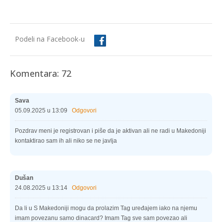
Podeli na Facebook-u
Komentara: 72
Sava
05.09.2025 u 13:09
Odgovori
Pozdrav meni je registrovan i piše da je aktivan ali ne radi u Makedoniji
kontaktirao sam ih ali niko se ne javlja
Dušan
24.08.2025 u 13:14
Odgovori
Da li u S Makedoniji mogu da prolazim Tag uređajem iako na njemu
imam povezanu samo dinacard? Imam Tag sve sam povezao ali