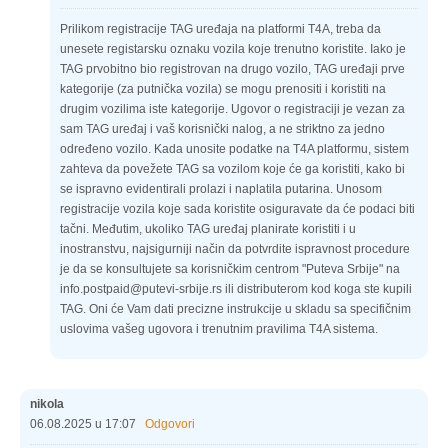
Prilikom registracije TAG uređaja na platformi T4A, treba da
unesete registarsku oznaku vozila koje trenutno koristite. Iako je
TAG prvobitno bio registrovan na drugo vozilo, TAG uređaji prve
kategorije (za putnička vozila) se mogu prenositi i koristiti na
drugim vozilima iste kategorije. Ugovor o registraciji je vezan za
sam TAG uređaj i vaš korisnički nalog, a ne striktno za jedno
određeno vozilo. Kada unosite podatke na T4A platformu, sistem
zahteva da povežete TAG sa vozilom koje će ga koristiti, kako bi
se ispravno evidentirali prolazi i naplatila putarina. Unosom
registracije vozila koje sada koristite osiguravate da će podaci biti
tačni. Međutim, ukoliko TAG uređaj planirate koristiti i u
inostranstvu, najsigurniji način da potvrdite ispravnost procedure
je da se konsultujete sa korisničkim centrom "Puteva Srbije" na
info.postpaid@putevi-srbije.rs ili distributerom kod koga ste kupili
TAG. Oni će Vam dati precizne instrukcije u skladu sa specifičnim
uslovima vašeg ugovora i trenutnim pravilima T4A sistema.
nikola
06.08.2025 u 17:07
Odgovori