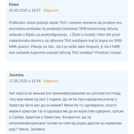
Dejan
25.05.2025 u 10:57
Odgovori
Poštovani, Imam pripejd srpski TAG i nemam vremena da prođem svu
proceduru prelaska na postpejd (otvaranje SRB bankovnog računa,
odlazak u filijalu za prekonfiguraciju...) Živim u Austriji i hteo bih proći
makedonsku deonicu sa njihovim TAG uređajem koji bi kupio na SRB-
NMK granici. Pitanje za Vas...da li je nešto tako moguće, tj. da li NMK
ima varijantu kupovine pripejd njihovg TAG uređeja? Pozdrav i hvala!
Jasmina
17.05.2025 u 15:54
Odgovori
Ако ништа не мењам (не преконфигуришем) на српском постпејд
тагу који имам од пре 2 године, да ли ће при наредном уласку у
Хрватску бити као да га немам? Мени би то одговарало, пошто
имам и хрватски таг и одговара ми да их користим одвојено: српски
у Србији, хрватски у Хрватској. Конкретно: да ли
непрекинфигурисани тагови не сметају један другом за нормалан
рад? Хвала, Јасмина