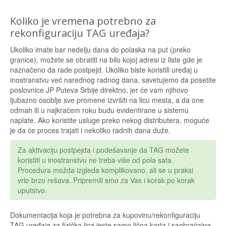
Koliko je vremena potrebno za
rekonfiguraciju TAG uređaja?
Ukoliko imate bar nedelju dana do polaska na put (preko
granice), možete se obratiti na bilo kojoj adresi iz liste gde je
naznačeno da rade postpejd. Ukoliko biste koristili uređaj u
inostranstvu već narednog radnog dana, savetujemo da posetite
poslovnice JP Puteva Srbije direktno, jer će vam njihovo
ljubazno osoblje sve promene izvršiti na licu mesta, a da one
odmah ili u najkraćem roku budu evidentirane u sistemu
naplate. Ako koristite usluge preko nekog distributera, moguće
je da će proces trajati i nekoliko radnih dana duže.
Za aktivaciju postpejda i podešavanje da TAG možete
koristiti u inostranstvu ne treba više od pola sata.
Procedura možda izgleda komplikovano, ali se u praksi
vrlo brzo rešava. Pripremili smo za Vas i korak po korak
uputstvo.
Dokumentacija koja je potrebna za kupovinu/rekonfiguraciju
TAG uređaja za fizička lica jeste samo lična karta i saobraćajna