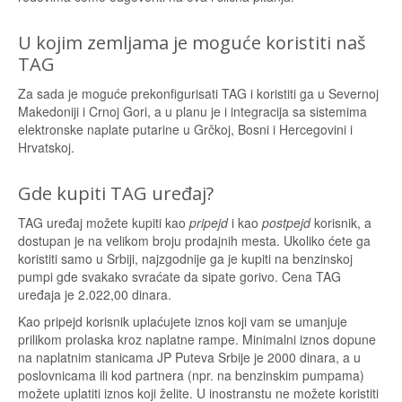
U kojim zemljama je moguće koristiti naš
TAG
Za sada je moguće prekonfigurisati TAG i koristiti ga u Severnoj
Makedoniji i Crnoj Gori, a u planu je i integracija sa sistemima
elektronske naplate putarine u Grčkoj, Bosni i Hercegovini i
Hrvatskoj.
Gde kupiti TAG uređaj?
TAG uređaj možete kupiti kao
pripejd
i kao
postpejd
korisnik, a
dostupan je na velikom broju prodajnih mesta. Ukoliko ćete ga
koristiti samo u Srbiji, najzgodnije ga je kupiti na benzinskoj
pumpi gde svakako svraćate da sipate gorivo. Cena TAG
uređaja je 2.022,00 dinara.
Kao pripejd korisnik uplaćujete iznos koji vam se umanjuje
prilikom prolaska kroz naplatne rampe. Minimalni iznos dopune
na naplatnim stanicama JP Puteva Srbije je 2000 dinara, a u
poslovnicama ili kod partnera (npr. na benzinskim pumpama)
možete uplatiti iznos koji želite. U inostranstu ne možete koristiti