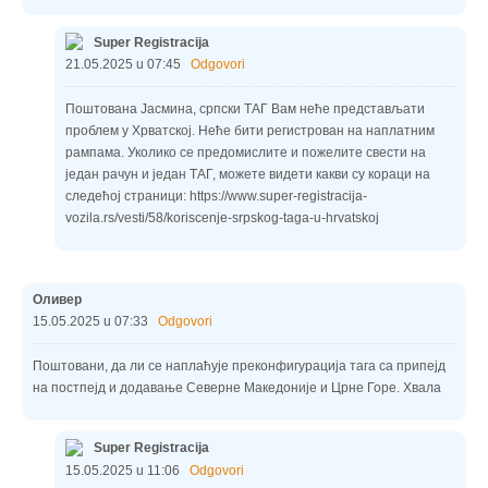
Super Registracija
21.05.2025 u 07:45
Odgovori
Поштована Јасмина, српски ТАГ Вам неће представљати
проблем у Хрватској. Неће бити регистрован на наплатним
рампама. Уколико се предомислите и пожелите свести на
један рачун и један ТАГ, можете видети какви су кораци на
следећој страници: https://www.super-registracija-
vozila.rs/vesti/58/koriscenje-srpskog-taga-u-hrvatskoj
Оливер
15.05.2025 u 07:33
Odgovori
Поштовани, да ли се наплаћује преконфигурација тага са припејд
на постпејд и додавање Северне Македоније и Црне Горе. Хвала
Super Registracija
15.05.2025 u 11:06
Odgovori