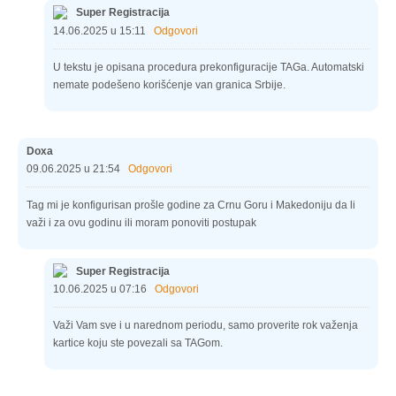
Super Registracija
14.06.2025 u 15:11
Odgovori
U tekstu je opisana procedura prekonfiguracije TAGa. Automatski
nemate podešeno korišćenje van granica Srbije.
Doxa
09.06.2025 u 21:54
Odgovori
Tag mi je konfigurisan prošle godine za Crnu Goru i Makedoniju da li
važi i za ovu godinu ili moram ponoviti postupak
Super Registracija
10.06.2025 u 07:16
Odgovori
Važi Vam sve i u narednom periodu, samo proverite rok važenja
kartice koju ste povezali sa TAGom.