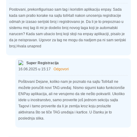
Postovani, prekonfigurisao sam tag i koristim aplikaciju enpay. Sada
kada sam pratio korake na sajtu toll4all nakon unosenja registracije
odmah je izasao serijski broj i registrovano je. Da li je to prepoznao u
sistemu moj tag ili mi je dodelio broj novog taga koji je automatski
narucen? Kada sam ubacio broj koji stoji na enpay aplikaciji, pisalo je
da je neispravan. Ugovor za tag ne mogu da nadjem pa ni sam serijski
broj.Hvala unapred
Super Registracija
16.06.2025 u 15:17
Odgovori
Poštovani Dejane, koliko nam je poznato na sajtu Toll4all ne
možete poručiti novi TAG uređaj. Nismo sigurni kako funkcioniše
ENPay aplikacija, ali ne verujemo da ste nešto pokvarili. Ukoliko
idete u inostranstvo, samo proverite još jednom sekciju sajta
Tagovi i tamo proverite da li je zemlja kroz koju prolazite
aktivirana što se tiče TAG uređaja i kartice. U članku je to
poslednja slika.