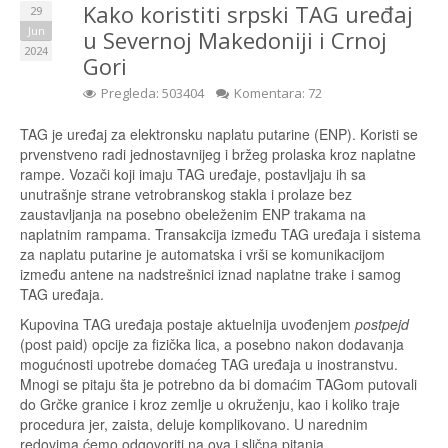
Kako koristiti srpski TAG uređaj
29
Jun
u Severnoj Makedoniji i Crnoj
2024
Gori
Pregleda: 503404
Komentara: 72
TAG je uređaj za elektronsku naplatu putarine (ENP). Koristi se
prvenstveno radi jednostavnijeg i bržeg prolaska kroz naplatne
rampe. Vozači koji imaju TAG uređaje, postavljaju ih sa
unutrašnje strane vetrobranskog stakla i prolaze bez
zaustavljanja na posebno obeleženim ENP trakama na
naplatnim rampama. Transakcija između TAG uređaja i sistema
za naplatu putarine je automatska i vrši se komunikacijom
između antene na nadstrešnici iznad naplatne trake i samog
TAG uređaja.
Kupovina TAG uređaja postaje aktuelnija uvođenjem
postpejd
(post paid) opcije za fizička lica, a posebno nakon dodavanja
mogućnosti upotrebe domaćeg TAG uređaja u inostranstvu.
Mnogi se pitaju šta je potrebno da bi domaćim TAGom putovali
do Grčke granice i kroz zemlje u okruženju, kao i koliko traje
procedura jer, zaista, deluje komplikovano. U narednim
redovima ćemo odgovoriti na ova i slična pitanja.