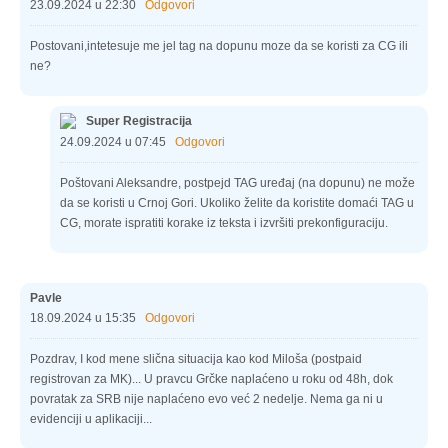
23.09.2024 u 22:30
Odgovori
Postovani,intetesuje me jel tag na dopunu moze da se koristi za CG ili
ne?
Super Registracija
24.09.2024 u 07:45
Odgovori
Poštovani Aleksandre, postpejd TAG uređaj (na dopunu) ne može
da se koristi u Crnoj Gori. Ukoliko želite da koristite domaći TAG u
CG, morate ispratiti korake iz teksta i izvršiti prekonfiguraciju.
Pavle
18.09.2024 u 15:35
Odgovori
Pozdrav, I kod mene slična situacija kao kod Miloša (postpaid
registrovan za MK)... U pravcu Grčke naplaćeno u roku od 48h, dok
povratak za SRB nije naplaćeno evo već 2 nedelje. Nema ga ni u
evidenciji u aplikaciji...