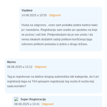
Vladimir
14.08.2025 u 10:55
Odgovori
Hvala na odgovoru , uneo sam podatke platne kartice kako
je i navedeno. Registraciju sam uradio po uputstvu na koje
se poziva i vaš link. Pretpostavljam da je sve uredu i da
nema nikakvih dodatnih radnji prilikom korišćenja taga
odnosno prilikom prelaska iz jedne u drugu državu.
Marko
08.08.2025 u 13:12
Odgovori
Tag je registrovan na tablice drugog automobila iste kategorije, da li pri
registraciji taga na T4A upisujem registracije tog vozila ili vozila koji
sada koristim?
Super Registracija
08.08.2025 u 13:41
Odgovori