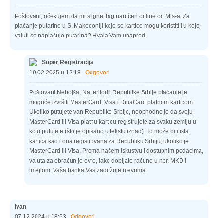
Poštovani, očekujem da mi stigne Tag naručen online od Mts-a. Za
plaćanje putarine u S. Makedoniji koje se kartice mogu koristiti i u kojoj
valuti se naplaćuje putarina? Hvala Vam unapred.
Super Registracija
19.02.2025 u 12:18
Odgovori
Poštovani Nebojša, Na teritoriji Republike Srbije plaćanje je
moguće izvršiti MasterCard, Visa i DinaCard platnom karticom.
Ukoliko putujete van Republike Srbije, neophodno je da svoju
MasterCard ili Visa platnu karticu registrujete za svaku zemlju u
koju putujete (što je opisano u tekstu iznad). To može biti ista
kartica kao i ona registrovana za Republiku Srbiju, ukoliko je
MasterCard ili Visa. Prema našem iskustvu i dostupnim podacima,
valuta za obračun je evro, iako dobijate račune u npr. MKD i
imejlom, Vaša banka Vas zadužuje u evrima.
Ivan
07.12.2024 u 18:53
Odgovori