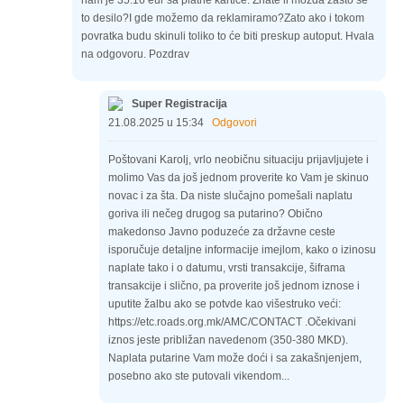
nam je 35.16 eur sa platne kartice. Znate li možda zašto se
to desilo?I gde možemo da reklamiramo?Zato ako i tokom
povratka budu skinuli toliko to će biti preskup autoput. Hvala
na odgovoru. Pozdrav
Super Registracija
21.08.2025 u 15:34
Odgovori
Poštovani Karolj, vrlo neobičnu situaciju prijavljujete i
molimo Vas da još jednom proverite ko Vam je skinuo
novac i za šta. Da niste slučajno pomešali naplatu
goriva ili nečeg drugog sa putarino? Obično
makedonso Javno poduzeće za državne ceste
isporučuje detaljne informacije imejlom, kako o izinosu
naplate tako i o datumu, vrsti transakcije, šiframa
transakcije i slično, pa proverite još jednom iznose i
uputite žalbu ako se potvde kao višestruko veći:
https://etc.roads.org.mk/AMC/CONTACT .Očekivani
iznos jeste približan navedenom (350-380 MKD).
Naplata putarine Vam može doći i sa zakašnjenjem,
posebno ako ste putovali vikendom...