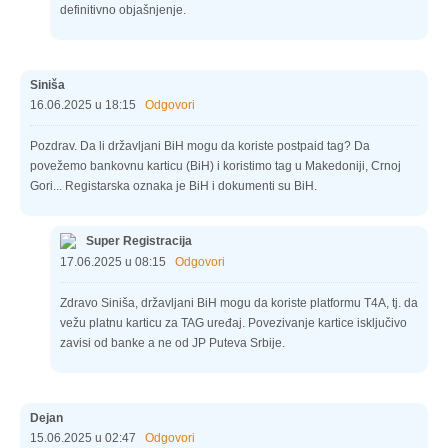
definitivno objašnjenje.
Siniša
16.06.2025 u 18:15
Odgovori
Pozdrav. Da li državljani BiH mogu da koriste postpaid tag? Da
povežemo bankovnu karticu (BiH) i koristimo tag u Makedoniji, Crnoj
Gori... Registarska oznaka je BiH i dokumenti su BiH.
Super Registracija
17.06.2025 u 08:15
Odgovori
Zdravo Siniša, državljani BiH mogu da koriste platformu T4A, tj. da
vežu platnu karticu za TAG uređaj. Povezivanje kartice isključivo
zavisi od banke a ne od JP Puteva Srbije.
Dejan
15.06.2025 u 02:47
Odgovori