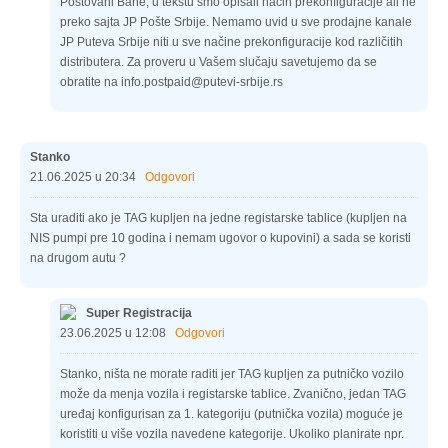
Poštovani Bane, u tekstu smo opisali način prekonfiguracije ali ne
preko sajta JP Pošte Srbije. Nemamo uvid u sve prodajne kanale
JP Puteva Srbije niti u sve načine prekonfiguracije kod različitih
distributera. Za proveru u Vašem slučaju savetujemo da se
obratite na info.postpaid@putevi-srbije.rs
Stanko
21.06.2025 u 20:34
Odgovori
Sta uraditi ako je TAG kupljen na jedne registarske tablice (kupljen na
NIS pumpi pre 10 godina i nemam ugovor o kupovini) a sada se koristi
na drugom autu ?
Super Registracija
23.06.2025 u 12:08
Odgovori
Stanko, ništa ne morate raditi jer TAG kupljen za putničko vozilo
može da menja vozila i registarske tablice. Zvanično, jedan TAG
uređaj konfigurisan za 1. kategoriju (putnička vozila) moguće je
koristiti u više vozila navedene kategorije. Ukoliko planirate npr.