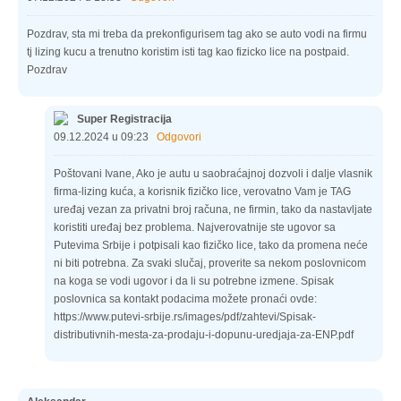
Pozdrav, sta mi treba da prekonfigurisem tag ako se auto vodi na firmu
tj lizing kucu a trenutno koristim isti tag kao fizicko lice na postpaid.
Pozdrav
Super Registracija
09.12.2024 u 09:23
Odgovori
Poštovani Ivane, Ako je autu u saobraćajnoj dozvoli i dalje vlasnik
firma-lizing kuća, a korisnik fizičko lice, verovatno Vam je TAG
uređaj vezan za privatni broj računa, ne firmin, tako da nastavljate
koristiti uređaj bez problema. Najverovatnije ste ugovor sa
Putevima Srbije i potpisali kao fizičko lice, tako da promena neće
ni biti potrebna. Za svaki slučaj, proverite sa nekom poslovnicom
na koga se vodi ugovor i da li su potrebne izmene. Spisak
poslovnica sa kontakt podacima možete pronaći ovde:
https://www.putevi-srbije.rs/images/pdf/zahtevi/Spisak-
distributivnih-mesta-za-prodaju-i-dopunu-uredjaja-za-ENP.pdf