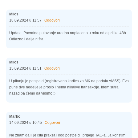
Milos
18.09.2024 u 11:57
Odgovori
Update: Povratno putovanje uredno naplaceno u roku od otprilike 48h.
Odlazno i dalje ništa.
Milos
15.09.2024 u 11:51
Odgovori
U pitanju je postpaid (registrovana kartica za MK na portalu AMSS). Evo
pune dve nedelje je proslo i nema nikakve transakcije. Idem sutra
nazad pa ćemo da vidimo :)
Marko
14.09.2024 u 10:45
Odgovori
Ne znam da li je ista praksa i kod postpejd i pripejd TAG-a. Ja koristim