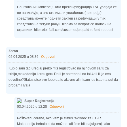
Поштовани Оливере, Самa преконфигурација ТАГ уређаја се
не наплаћује, а ако сте имали уплаћених (припрејд)
средстава можете поднети захтев за рефундацију тих
средстава на текући рачун. Форма за поврат се налази на
страници: https://toll4all.com/customer/prepaid-refund-request
Zoran
02.04.2025 u 08:36
Odgovori
Kupio sam tag uredjaj preko mts registrovao na njihovom sajtu za
srbiju,makedoniju i crnu goru.Da li je potrebno i na toll4all ili je ovo
dovoljno?Status pise sve lepo da je aktivno ali nisam jos isao na put da
probam.Hvala
Super Registracija
03.04.2025 u 12:28
Odgovori
Poštovani Zorane, ako Vam je status ''aktivno'' za CG i S.
Makedoniju trebalo bi da možete, ali ćete biti najsigurniji ako