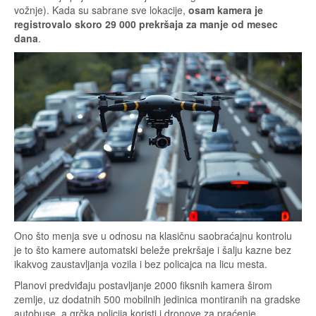
vožnje). Kada su sabrane sve lokacije,
osam kamera je
registrovalo skoro 29 000 prekršaja za manje od mesec
dana
.
Ono što menja sve u odnosu na klasičnu saobraćajnu kontrolu
je to što kamere automatski beleže prekršaje i šalju kazne bez
ikakvog zaustavljanja vozila i bez policajca na licu mesta.
Planovi predviđaju postavljanje 2000 fiksnih kamera širom
zemlje, uz dodatnih 500 mobilnih jedinica montiranih na gradske
autobuse, a grčka policija koristi i dronove za praćenje