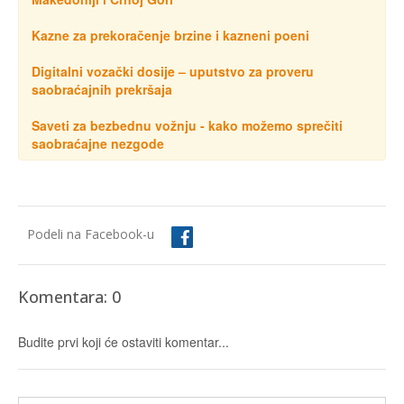
Kazne za prekoračenje brzine i kazneni poeni
Digitalni vozački dosije – uputstvo za proveru
saobraćajnih prekršaja
Saveti za bezbednu vožnju - kako možemo sprečiti
saobraćajne nezgode
Podeli na Facebook-u
Komentara: 0
Budite prvi koji će ostaviti komentar...