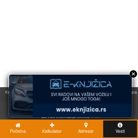
Koristimo kolačiće u svrhu boljeg korisničkog iskustva. Korišćenjem sajta
saglasni ste sa njihovom upotrebom.
U redu
Za više informacija kliknite
ovde.
Početna
Kalkulator
Adresar
Vesti