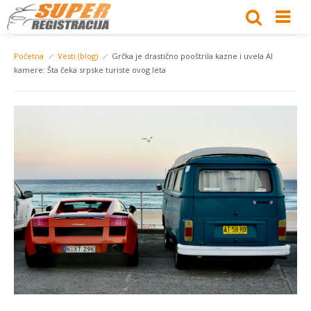
Početna
Vesti (blog)
Grčka je drastično pooštrila kazne i uvela AI
kamere: Šta čeka srpske turiste ovog leta