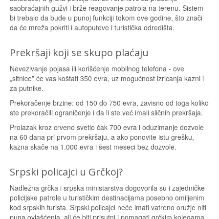
saobraćajnih gužvi i brže reagovanje patrola na terenu. Sistem
bi trebalo da bude u punoj funkciji tokom ove godine, što znači
da će mreža pokriti i autoputeve i turistička odredišta.
Prekršaji koji se skupo plaćaju
Nevezivanje pojasa ili korišćenje mobilnog telefona - ove
„sitnice” će vas koštati 350 evra, uz mogućnost izricanja kazni i
za putnike.
Prekoračenje brzine: od 150 do 750 evra, zavisno od toga koliko
ste prekoračili ograničenje i da li ste već imali sličnih prekršaja.
Prolazak kroz crveno svetlo čak 700 evra i oduzimanje dozvole
na 60 dana pri prvom prekršaju, a ako ponovite istu grešku,
kazna skače na 1.000 evra i šest meseci bez dozvole.
Srpski policajci u Grčkoj?
Nadležna grčka i srpska ministarstva dogovorila su i zajedničke
policijske patrole u turističkim destinacijama posebno omiljenim
kod srpskih turista. Srpski policajci neće imati vatreno oružje niti
puna ovlašćenja, ali će biti prisutni i pomagati grčkim kolegama