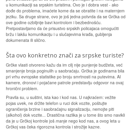
u komunikaciji sa srpskim turistima. Ovo je i dobra vest - ako
dođe do problema, imaćete kome da se obratite i na maternjem
jeziku. Sa druge strane, ovo je još jedna potvrda da se Grčka od
ove godine ozbiljnije bavi kontrolom i bezbednošću.
Pretpostavljamo da će prisustvo srpskih policajaca omogućiti
bržu i lakšu komunikaciju i u slučajevima krađa, gubljenja
dokumenata ili slično.
Šta ovo konkretno znači za srpske turiste?
Grčke vlasti otvoreno kažu da im cilj nije punjenje budžeta, već
smanjenje broja poginulih u saobraćaju. Grčka je godinama bila
pri vrhu evropske statistike po broju smrtnosti na putevima. AI
kamere, dronovi i pojačane patrole predstavlju odgovor na ovaj
hronični problem.
Pravila su, u suštini, ista kao i kod nas. U najkraćem: vežite
pojas uvek, ne držite telefon u ruci dok vozite, poštujte
ograničenja brzine i saobraćajnu signalizaciju, nemojte piti
(alkohol) dok vozite... Drastična razlika je u tome što smo navikli
da je u Grčkoj kontrole još
manje
nego kod nas, a ovog leta u
Grčkoj vas čeka rigorozna kontrola i strožije kazne.