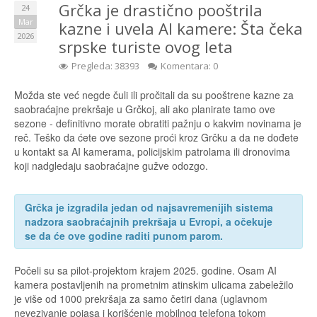
Grčka je drastično pooštrila
24
Mar
kazne i uvela AI kamere: Šta čeka
2026
srpske turiste ovog leta
Pregleda: 38393
Komentara: 0
Možda ste već negde čuli ili pročitali da su pooštrene kazne za
saobraćajne prekršaje u Grčkoj, ali ako planirate tamo ove
sezone - definitivno morate obratiti pažnju o kakvim novinama je
reč. Teško da ćete ove sezone proći kroz Grčku a da ne dođete
u kontakt sa AI kamerama, policijskim patrolama ili dronovima
koji nadgledaju saobraćajne gužve odozgo.
Grčka je izgradila jedan od najsavremenijih sistema
nadzora saobraćajnih prekršaja u Evropi, a očekuje
se da će ove godine raditi punom parom.
Počeli su sa pilot-projektom krajem 2025. godine. Osam AI
kamera postavljenih na prometnim atinskim ulicama zabeležilo
je više od 1000 prekršaja za samo četiri dana (uglavnom
nevezivanje pojasa i korišćenje mobilnog telefona tokom