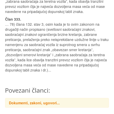
„zabrana saobraćaja za teretna vozilaˮ, kada obavlja tranzitni
prevoz vozilom čija je najveća dozvoljena masa veća od mase
navedene na pripadajućoj dopunskoj tabli znaka.
Član 333.
… 78) člana 132. stav 3, osim kada je to ovim zakonom na
drugačiji način propisano (svetlosni saobraćajni znakovi,
saobraćajni znakovi ograničenja brzine kretanja, zabrane
preticanja, prelaženja preko neisprekidane uzdužne linije u traku
namenjenu za saobraćaj vozila iz suprotnog smera u svrhu
preticanja, saobraćajni znak „obavezan smer kretanjaˮ,
„dozvoljeni smerovi kretanjaˮ i „zabrana saobraćaja za teretna
vozilaˮ, kada lice obavlja tranzitni prevoz vozilom čija je najveća
dozvoljena masa veća od mase navedene na pripadajućoj
dopunskoj tabli znaka i dr.)...
Povezani članci:
Dokumenti, zakoni, ugovori...