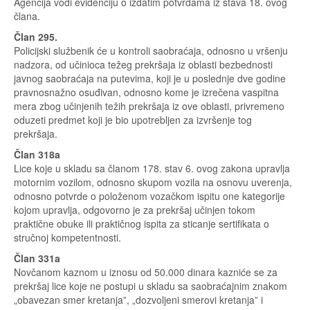
Agencija vodi evidenciju o izdatim potvrdama iz stava 18. ovog
člana.
Član 295.
Policijski službenik će u kontroli saobraćaja, odnosno u vršenju
nadzora, od učinioca težeg prekršaja iz oblasti bezbednosti
javnog saobraćaja na putevima, koji je u poslednje dve godine
pravnosnažno osuđivan, odnosno kome je izrečena vaspitna
mera zbog učinjenih težih prekršaja iz ove oblasti, privremeno
oduzeti predmet koji je bio upotrebljen za izvršenje tog
prekršaja.
Član 318a
Lice koje u skladu sa članom 178. stav 6. ovog zakona upravlja
motornim vozilom, odnosno skupom vozila na osnovu uverenja,
odnosno potvrde o položenom vozačkom ispitu one kategorije
kojom upravlja, odgovorno je za prekršaj učinjen tokom
praktične obuke ili praktičnog ispita za sticanje sertifikata o
stručnoj kompetentnosti.
Član 331a
Novčanom kaznom u iznosu od 50.000 dinara kazniće se za
prekršaj lice koje ne postupi u skladu sa saobraćajnim znakom
„obavezan smer kretanjaˮ, „dozvoljeni smerovi kretanjaˮ i