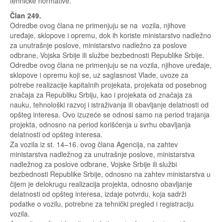
tehničke normative.
Član 249.
Odredbe ovog člana ne primenjuju se na vozila, njihove
uređaje, sklopove i opremu, dok ih koriste ministarstvo nadležno
za unutrašnje poslove, ministarstvo nadležno za poslove
odbrane, Vojska Srbije ili službe bezbednosti Republike Srbije.
Odredbe ovog člana ne primenjuju se na vozila, njihove uređaje,
sklopove i opremu koji se, uz saglasnost Vlade, uvoze za
potrebe realizacije kapitalnih projekata, projekata od posebnog
značaja za Republiku Srbiju, kao i projekata od značaja za
nauku, tehnološki razvoj i istraživanja ili obavljanje delatnosti od
opšteg interesa. Ovo izuzeće se odnosi samo na period trajanja
projekta, odnosno na period korišćenja u svrhu obavljanja
delatnosti od opšteg interesa.
Za vozila iz st. 14–16. ovog člana Agencija, na zahtev
ministarstva nadležnog za unutrašnje poslove, ministarstva
nadležnog za poslove odbrane, Vojske Srbije ili službi
bezbednosti Republike Srbije, odnosno na zahtev ministarstva u
čijem je delokrugu realizacija projekta, odnosno obavljanje
delatnosti od opšteg interesa, izdaje potvrdu, koja sadrži
podatke o vozilu, potrebne za tehnički pregled i registraciju
vozila.