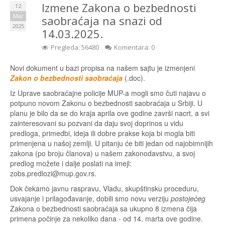
Izmene Zakona o bezbednosti
12
Mar
saobraćaja na snazi od
2025
14.03.2025.
Pregleda: 56480
Komentara: 0
Novi dokument u bazi propisa na našem sajtu je izmenjeni
Zakon o bezbednosti saobraćaja
(.doc).
Iz Uprave saobraćajne policije MUP-a mogli smo čuti najavu o
potpuno novom Zakonu o bezbednosti saobraćaja u Srbiji. U
planu je bilo da se do kraja aprila ove godine završi nacrt, a svi
zainteresovani su pozvani da daju svoj doprinos u vidu
predloga, primedbi, ideja ili dobre prakse koja bi mogla biti
primenjena u našoj zemlji. U pitanju će biti jedan od najobimnijih
zakona (po broju članova) u našem zakonodavstvu, a svoj
predlog možete i dalje poslati na imejl:
zobs.predlozi@mup.gov.rs.
Dok čekamo javnu raspravu, Vladu, skupštinsku proceduru,
usvajanje i prilagođavanje, dobili smo novu verziju
postojećeg
Zakona o bezbednosti saobraćaja sa ukupno 8 izmena čija
primena počinje za nekoliko dana - od 14. marta ove godine.