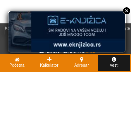
Koristimo kolačiće u svrhu boljeg korisničkog iskustva. Korišćenjem sajta
saglasni ste sa njihovom upotrebom.
U redu
Za više informacija kliknite
ovde.
Početna
Kalkulator
Adresar
Vesti