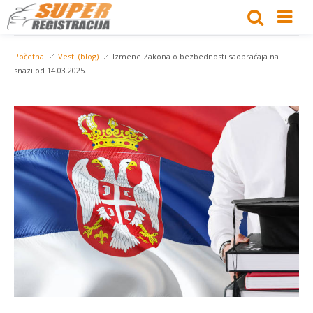
Početna
Vesti (blog)
Izmene Zakona o bezbednosti saobraćaja na
snazi od 14.03.2025.