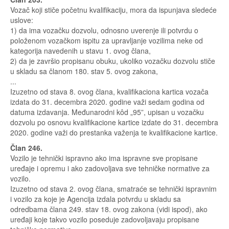
Vozač koji stiče početnu kvalifikaciju, mora da ispunjava sledeće
uslove:
1) da ima vozačku dozvolu, odnosno uverenje ili potvrdu o
položenom vozačkom ispitu za upravljanje vozilima neke od
kategorija navedenih u stavu 1. ovog člana,
2) da je završio propisanu obuku, ukoliko vozačku dozvolu stiče
u skladu sa članom 180. stav 5. ovog zakona,
...
Izuzetno od stava 8. ovog člana, kvalifikaciona kartica vozača
izdata do 31. decembra 2020. godine važi sedam godina od
datuma izdavanja. Međunarodni kôd „95”, upisan u vozačku
dozvolu po osnovu kvalifikacione kartice izdate do 31. decembra
2020. godine važi do prestanka važenja te kvalifikacione kartice.
Član 246.
Vozilo je tehnički ispravno ako ima ispravne sve propisane
uređaje i opremu i ako zadovoljava sve tehničke normative za
vozilo.
Izuzetno od stava 2. ovog člana, smatraće se tehnički ispravnim
i vozilo za koje je Agencija izdala potvrdu u skladu sa
odredbama člana 249. stav 18. ovog zakona (vidi ispod), ako
uređaji koje takvo vozilo poseduje zadovoljavaju propisane