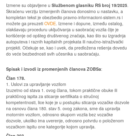
Izmene su objavljene u
Službenom glasniku RS broj 19/2025
.
Skraćenu verziju izmenjenih članova donosimo u nastavku, a
kompletan tekst je obezbedio pravno-informacioni-sistem.rs i
možete ga preuzeti
OVDE
. Izmene i dopune, između ostalog,
olakšavaju proceduru uključivanja u saobraćaj vozila čije je
korišćenje od opšteg društvenog značaja, kao što su izgradnja
autoputeva i raznih kapitalnih projekata ili naučno-istraživački
projekti. Očekuje se, kao i uvek, da predložena rešenja dovedu
do veće bezbednosti svih učesnika u saobraćaju.
Spisak i izvodi iz promenjenih članova ZOBSa
:
Član 178.
1. Uslovi za upravljanje vozilom
Izuzetno od stava 1. ovog člana, tokom praktične obuke ili
praktičnog ispita za sticanje sertifikata o stručnoj
kompetentnosti, lice koje je u postupku sticanja vozačke dozvole
na osnovu člana 180. stav 5. ovog zakona, sme da upravlja
motornim vozilom, odnosno skupom vozila bez vozačke
dozvole, ukoliko ima uverenje, odnosno potvrdu o položenom
vozačkom ispitu one kategorije kojom upravlja.
Član 203.