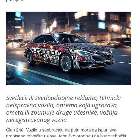
Svetleće ili svetloodbojne reklame, tehnički
neispravno vozilo, oprema koja ugrožava,
ometa ili zbunjuje druge učesnike, vožnja
neregistrovanog vozila
Član 246. Vozilo u saobraćaju na putu mora da ispunjava
propisane tehničke uslove, tehničke propise i da bude tehnički