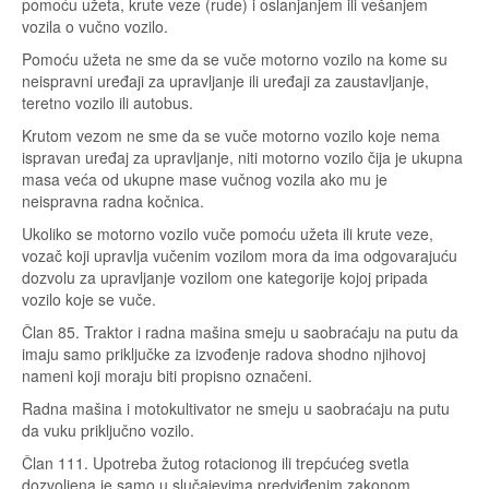
pomoću užeta, krute veze (rude) i oslanjanjem ili vešanjem
vozila o vučno vozilo.
Pomoću užeta ne sme da se vuče motorno vozilo na kome su
neispravni uređaji za upravljanje ili uređaji za zaustavljanje,
teretno vozilo ili autobus.
Krutom vezom ne sme da se vuče motorno vozilo koje nema
ispravan uređaj za upravljanje, niti motorno vozilo čija je ukupna
masa veća od ukupne mase vučnog vozila ako mu je
neispravna radna kočnica.
Ukoliko se motorno vozilo vuče pomoću užeta ili krute veze,
vozač koji upravlja vučenim vozilom mora da ima odgovarajuću
dozvolu za upravljanje vozilom one kategorije kojoj pripada
vozilo koje se vuče.
Član 85. Traktor i radna mašina smeju u saobraćaju na putu da
imaju samo priključke za izvođenje radova shodno njihovoj
nameni koji moraju biti propisno označeni.
Radna mašina i motokultivator ne smeju u saobraćaju na putu
da vuku priključno vozilo.
Član 111. Upotreba žutog rotacionog ili trepćućeg svetla
dozvoljena je samo u slučajevima predviđenim zakonom.