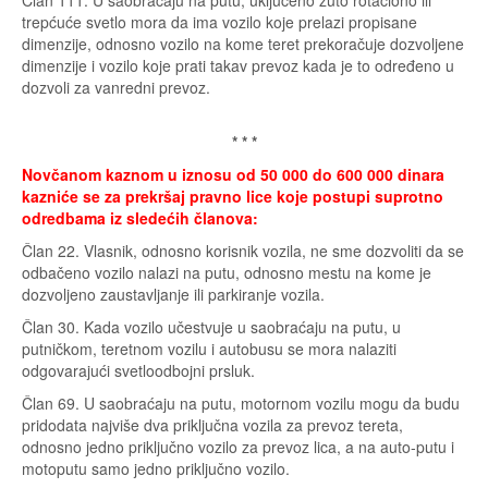
Član 111. U saobraćaju na putu, uključeno žuto rotaciono ili
trepćuće svetlo mora da ima vozilo koje prelazi propisane
dimenzije, odnosno vozilo na kome teret prekoračuje dozvoljene
dimenzije i vozilo koje prati takav prevoz kada je to određeno u
dozvoli za vanredni prevoz.
* * *
Novčanom kaznom u iznosu od 50 000 do 600 000 dinara
kazniće se za prekršaj pravno lice koje postupi suprotno
odredbama iz sledećih članova:
Član 22. Vlasnik, odnosno korisnik vozila, ne sme dozvoliti da se
odbačeno vozilo nalazi na putu, odnosno mestu na kome je
dozvoljeno zaustavljanje ili parkiranje vozila.
Član 30. Kada vozilo učestvuje u saobraćaju na putu, u
putničkom, teretnom vozilu i autobusu se mora nalaziti
odgovarajući svetloodbojni prsluk.
Član 69. U saobraćaju na putu, motornom vozilu mogu da budu
pridodata najviše dva priključna vozila za prevoz tereta,
odnosno jedno priključno vozilo za prevoz lica, a na auto-putu i
motoputu samo jedno priključno vozilo.