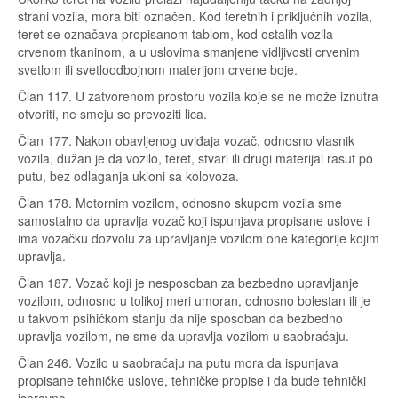
strani vozila, mora biti označen. Kod teretnih i priključnih vozila,
teret se označava propisanom tablom, kod ostalih vozila
crvenom tkaninom, a u uslovima smanjene vidljivosti crvenim
svetlom ili svetloodbojnom materijom crvene boje.
Član 117. U zatvorenom prostoru vozila koje se ne može iznutra
otvoriti, ne smeju se prevoziti lica.
Član 177. Nakon obavljenog uviđaja vozač, odnosno vlasnik
vozila, dužan je da vozilo, teret, stvari ili drugi materijal rasut po
putu, bez odlaganja ukloni sa kolovoza.
Član 178. Motornim vozilom, odnosno skupom vozila sme
samostalno da upravlja vozač koji ispunjava propisane uslove i
ima vozačku dozvolu za upravljanje vozilom one kategorije kojim
upravlja.
Član 187. Vozač koji je nesposoban za bezbedno upravljanje
vozilom, odnosno u tolikoj meri umoran, odnosno bolestan ili je
u takvom psihičkom stanju da nije sposoban da bezbedno
upravlja vozilom, ne sme da upravlja vozilom u saobraćaju.
Član 246. Vozilo u saobraćaju na putu mora da ispunjava
propisane tehničke uslove, tehničke propise i da bude tehnički