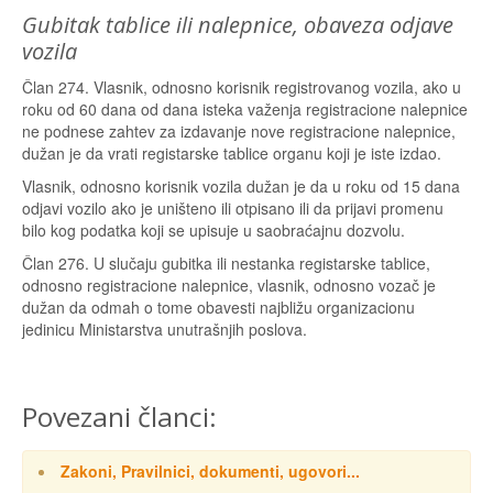
Gubitak tablice ili nalepnice, obaveza odjave
vozila
Član 274. Vlasnik, odnosno korisnik registrovanog vozila, ako u
roku od 60 dana od dana isteka važenja registracione nalepnice
ne podnese zahtev za izdavanje nove registracione nalepnice,
dužan je da vrati registarske tablice organu koji je iste izdao.
Vlasnik, odnosno korisnik vozila dužan je da u roku od 15 dana
odjavi vozilo ako je uništeno ili otpisano ili da prijavi promenu
bilo kog podatka koji se upisuje u saobraćajnu dozvolu.
Član 276. U slučaju gubitka ili nestanka registarske tablice,
odnosno registracione nalepnice, vlasnik, odnosno vozač je
dužan da odmah o tome obavesti najbližu organizacionu
jedinicu Ministarstva unutrašnjih poslova.
Povezani članci:
Zakoni, Pravilnici, dokumenti, ugovori...