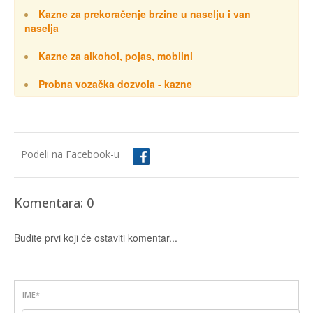
Kazne za prekoračenje brzine u naselju i van
naselja
Kazne za alkohol, pojas, mobilni
Probna vozačka dozvola - kazne
Podeli na Facebook-u
Komentara: 0
Budite prvi koji će ostaviti komentar...
IME
*