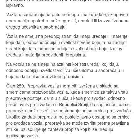
ispravno.
Vozila u saobraćaju na putu ne mogu imati uređaje, sklopove i
opremu čija upotreba može ugroziti, ometati ili izazvati zabunu
drugog učesnika u saobraćaju.
Vozila ne smeju na prednjoj strani da imaju uređaje ili materije
koje daju, odnosno odbijaju svetlost crvene boje, a na zadnjoj
strani koje daju, odnosno odbijaju svetlost bele boje, izuzev
uređaja i materija predviđenih propisima.
Na vozilu se ne smeju nalaziti niti koristiti uređaji koji daju,
odnosno odbijaju svetlost vidljivu učesnicima u saobraćaju u
bojama koje nisu predviđene propisima.
Član 250. Prepravka vozila mora biti izvršena u skladu sa
smernicama proizvođača vozila, kada smernice za takvu vrstu
prepravke postoje, osim u slučaju kada proizvođač, odnosno
predstavnik proizvođača u Republici Srbiji, da saglasnost da se
prepravka može izvršiti uz odstupanje od smernica proizvođača.
Ukoliko za datu prepravku ne postoje javno dostupne smernice
proizvođača vozila, prepravka se može izvršiti prema pravilima
struke, uz ispunjenje zahteva propisa koji bliže uređuju
ispitivanje vozila.