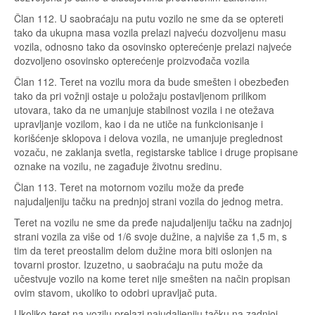
Član 112. U saobraćaju na putu vozilo ne sme da se optereti
tako da ukupna masa vozila prelazi najveću dozvoljenu masu
vozila, odnosno tako da osovinsko opterećenje prelazi najveće
dozvoljeno osovinsko opterećenje proizvođača vozila
Član 112. Teret na vozilu mora da bude smešten i obezbeđen
tako da pri vožnji ostaje u položaju postavljenom prilikom
utovara, tako da ne umanjuje stabilnost vozila i ne otežava
upravljanje vozilom, kao i da ne utiče na funkcionisanje i
korišćenje sklopova i delova vozila, ne umanjuje preglednost
vozaču, ne zaklanja svetla, registarske tablice i druge propisane
oznake na vozilu, ne zagađuje životnu sredinu.
Član 113. Teret na motornom vozilu može da pređe
najudaljeniju tačku na prednjoj strani vozila do jednog metra.
Teret na vozilu ne sme da pređe najudaljeniju tačku na zadnjoj
strani vozila za više od 1/6 svoje dužine, a najviše za 1,5 m, s
tim da teret preostalim delom dužine mora biti oslonjen na
tovarni prostor. Izuzetno, u saobraćaju na putu može da
učestvuje vozilo na kome teret nije smešten na način propisan
ovim stavom, ukoliko to odobri upravljač puta.
Ukoliko teret na vozilu prelazi najudaljeniju tačku na zadnjoj