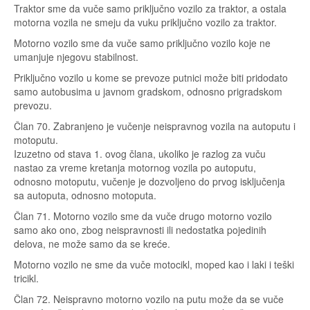
Traktor sme da vuče samo priključno vozilo za traktor, a ostala
motorna vozila ne smeju da vuku priključno vozilo za traktor.
Motorno vozilo sme da vuče samo priključno vozilo koje ne
umanjuje njegovu stabilnost.
Priključno vozilo u kome se prevoze putnici može biti pridodato
samo autobusima u javnom gradskom, odnosno prigradskom
prevozu.
Član 70. Zabranjeno je vučenje neispravnog vozila na autoputu i
motoputu.
Izuzetno od stava 1. ovog člana, ukoliko je razlog za vuču
nastao za vreme kretanja motornog vozila po autoputu,
odnosno motoputu, vučenje je dozvoljeno do prvog isključenja
sa autoputa, odnosno motoputa.
Član 71. Motorno vozilo sme da vuče drugo motorno vozilo
samo ako ono, zbog neispravnosti ili nedostatka pojedinih
delova, ne može samo da se kreće.
Motorno vozilo ne sme da vuče motocikl, moped kao i laki i teški
tricikl.
Član 72. Neispravno motorno vozilo na putu može da se vuče