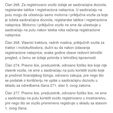
Član 268. Za registrovano vozilo izdaje se saobraćajna dozvola,
registarske tablice i registraciona nalepnica. U saobraćaju na
putu mogu da učestvuju samo motorna i priključna vozila za koje
je izdata saobraćajna dozvola, registarske tablice i registraciona
nalepnica. Motorno i priključno vozilo ne sme da učestvuje u
saobraćaju na putu nakon isteka roka važenja registracione
nalepnice.
Član 268. Vlasnici traktora, radnih mašina, priključnih vozila za
traktor i motokultivatora, dužni su da nakon izdavanja
registracione nalepnice, svake godine obave redovni tehnički
pregled, o čemu se izdaje potvrda o tehničkoj ispravnosti.
Član 274. Pravno lice, preduzetnik, odnosno fizičko lice koje nije
vlasnik vozila, ne sme u saobraćaju na putu koristiti vozilo koje
je predmet finansijskog lizinga, odnosno zakupa, pre nego što
se podatak o korišćenju ne upiše u saobraćajnu dozvolu u
skladu sa odredbama člana 271. stav 3. ovog zakona.
Član 277. Pravno lice, preduzetnik, odnosno fizičko lice, ne sme
u saobraćaju na putu koristiti vozilo registrovano u inostranstvu,
pre nego što se vozilo privremeno registruje u skladu sa stavom
1. ovog člana.