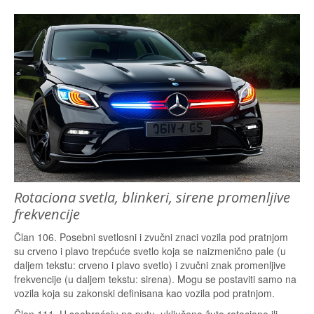
Rotaciona svetla, blinkeri, sirene promenljive
frekvencije
Član 106. Posebni svetlosni i zvučni znaci vozila pod pratnjom
su crveno i plavo trepćuće svetlo koja se naizmenično pale (u
daljem tekstu: crveno i plavo svetlo) i zvučni znak promenljive
frekvencije (u daljem tekstu: sirena). Mogu se postaviti samo na
vozila koja su zakonski definisana kao vozila pod pratnjom.