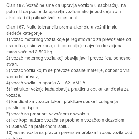
Član 187. Vozač ne sme da upravlja vozilom u saobraćaju na
putu niti da počne da upravlja vozilom ako je pod dejstvom
alkohola i /ili psihoaktivnih supstanci.
Član 187. Nultu toleranciju prema alkoholu u vožnji imaju
sledeće kategorije
1) vozač motornog vozila koje je registrovano za prevoz više od
osam lica, osim vozača, odnosno čija je najveća dozvoljena
masa veća od 3.500 kg,
2) vozač motornog vozila koji obavlja javni prevoz lica, odnosno
stvari,
3) vozač vozila kojim se prevoze opasne materije, odnosno vrši
vanredni prevoz,
4) vozač vozila kategorije A1, A2, AM i A,
5) instruktor vožnje kada obavlja praktičnu obuku kandidata za
vozače,
6) kandidat za vozača tokom praktične obuke i polaganja
praktičnog ispita,
7) vozač sa probnom vozačkom dozvolom,
8) lice koje nadzire vozača sa probnom vozačkom dozvolom,
9) ispitivač na praktičnom ispitu,
10) vozač vozila sa pravom prvenstva prolaza i vozač vozila pod
pratnjom.