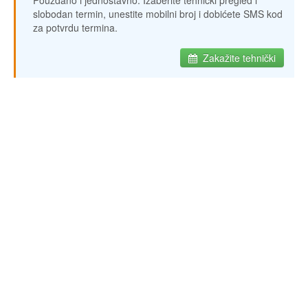
Pouzdano i jednostavno. Izaberite tehnički pregled i
slobodan termin, unestite mobilni broj i dobićete SMS kod
za potvrdu termina.
Zakažite tehnički