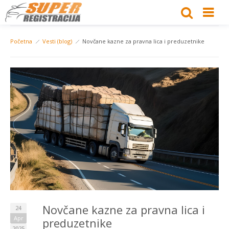
Početna
Vesti (blog)
Novčane kazne za pravna lica i preduzetnike
Novčane kazne za pravna lica i
24
Apr
preduzetnike
2025