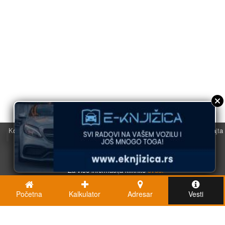
Koristimo kolačiće u svrhu boljeg korisničkog iskustva. Korišćenjem sajta
saglasni ste sa njihovom upotrebom.
U redu
Za više informacija kliknite
ovde.
Početna
Kalkulator
Adresar
Vesti