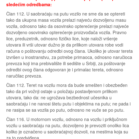
sledećim odredbama:
Član 112. U saobraćaju na putu vozilo ne sme da se optereti
tako da ukupna masa vozila prelazi najveću dozvoljenu masu
vozila, odnosno tako da osovinsko opterećenje prelazi najveće
dozvoljeno osovinsko opterećenje proizvođača vozila. Pravno
lice, preduzetnik, odnosno fizičko lice, koje naloži vršenje
utovara ili vrši utovar dužno je da prilikom utovara robe vodi
računa o poštovanju odredbi ovog člana. Ukoliko je utovar tereta
izvršen u inostranstvu, za potrebe primaoca, odnosno naručioca
prevoza koji ima prebivalište ili sedište u Srbiji, za poštovanje
odredbi ovog člana odgovoran je i primalac tereta, odnosno
naručilac prevoza.
Član 112. Teret na vozilu mora da bude smešten i obezbeđen
tako da pri vožnji ostaje u položaju postavljenom prilikom
utovara, tako da: ne ugrožava bezbednost učesnika u
saobraćaju i ne nanosi štetu putu i objektima na putu; ne pada i
ne rasipa se sa vozila po putu, odnosno ne vuče se po putu.
Član 116. U motornom vozilu, odnosno na vozilu i priključnom
vozilu u saobraćaju na putu, dozvoljeno je prevoziti onoliko lica
koliko je označeno u saobraćajnoj dozvoli, na mestima koja su
za to predviđena.