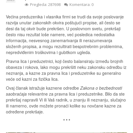
Pregleda: 287698
Komentara: 0
Većina preduzenika i vlasnika firmi se trudi da svoje poslovanje
razvija unutar zakonskih okvira poštujući propise, ali često se
desi da taj okvir bude prekršen. U poslovnom svetu, prekršaji
često nisu rezultat loše namere, već posledica nedostatka
informacija, nesvesnog zanemarivanja ili nerazumevanja
složenih propisa, a mogu rezultirati bespotrebnim problemima,
nepredviđenim troškovima i gubitkom ugleda.
Pravna lica i preduzetnici, koji često balansiraju između brojnih
obaveza i rokova, lako mogu prekršiti neku zakonsku odredbu iz
neznanja, a kazne za pravna lica i preduzetnike su generalno
veće od kazni za fizička lica.
Ovaj članak istražuje kaznene odredbe
Zakona o bezbednosti
saobraćaja
relevantne za pravna lica i preduzetnike. Bilo da ste
prekršaj napravili Vi ili Vaš radnik, u znanju ili neznanju, slučajno
ili namerno, ovde možete pronaći kolike su novčane kazne za
određene prekršaje.
* * *