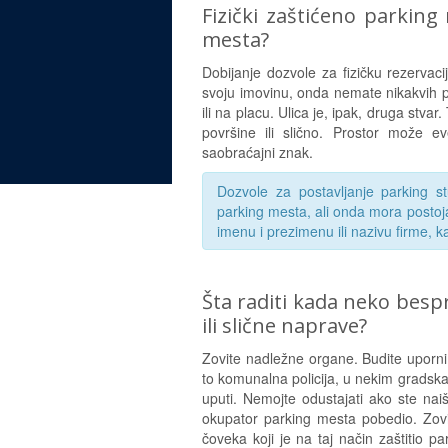
Fizički zaštićeno parkin
mesta?
Dobijanje dozvole za fizičku rezervac
svoju imovinu, onda nemate nikakvih 
ili na placu. Ulica je, ipak, druga stva
površine ili slično. Prostor može e
saobraćajni znak.
Dozvole za postavljanje parking st
parking mesta, ali onda mora postoj
imenu i prezimenu ili nazivu firme, k
Šta raditi kada neko bes
ili slične naprave?
Zovite nadležne organe. Budite uporni
to komunalna policija, u nekim gradska
uputi. Nemojte odustajati ako ste nai
okupator parking mesta pobedio. Zovite
čoveka koji je na taj način zaštitio 