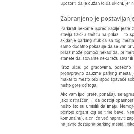
upozoriti da je dužan to da ukloni, jer n
Zabranjeno je postavljanje
Parkirati nekome ispred kapije jeste 
stavlja fizičku zaštitu na prilaz. I 
skidanje parking stubića sa tog mest
samo dodatno pokazuje da se van privat
prilaz može pomoći nekad da, primera 
stanete da istovarite neku težu stvar ili
Kroz ulice, po gradovima, posebno 
protivpravno zauzme parking mesta 
makar to mesto bilo ispod spavaće sob
nešto gore od toga.
Ako vam ljudi prete, ponašaju se agre
jako ostrašćen ili da postoji opasnos
nešto što su umislili da imaju. Nemojt
postoje organi koji se time bave. Nem
komunalnu), a oni će već napraviti zapi
na javno dostupna parking mesta i nik