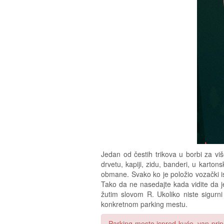
Jedan od čestih trikova u borbi za vi
drvetu, kapiji, zidu, banderi, u karto
obmane. Svako ko je položio vozački is
Tako da ne nasedajte kada vidite da j
žutim slovom R. Ukoliko niste sigurni
konkretnom parking mestu.
Parking mesto ispred kuće, van pri