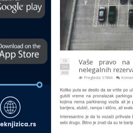
Vaše pravo na 
13
Oct
nelegalnih rezerv
2025
Pregleda: 57864
Komen
Koliko puta se desilo da se vrtite po u
gubiti vreme na pronalazak parkinga
kojima nema parkiranog vozila ali je 
barijera, stubić, rampa i slično, ali sva
Interesantno je da to vozači prihvate
sebi drugo. Bitno je znati da su te bar