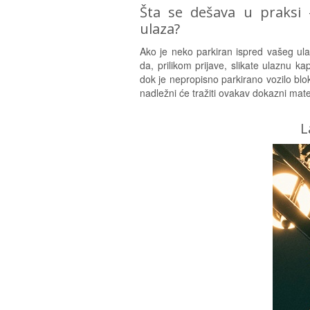
Šta se dešava u praksi 
ulaza?
Ako je neko parkiran ispred vašeg ula
da, prilikom prijave, slikate ulaznu k
dok je nepropisno parkirano vozilo blok
nadležni će tražiti ovakav dokazni materi
L