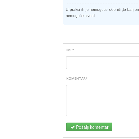
U praksi ih je nemoguće skloniti ,te barijer
nemoguće izvesti
IME
*
KOMENTAR
*
Pošalji komentar