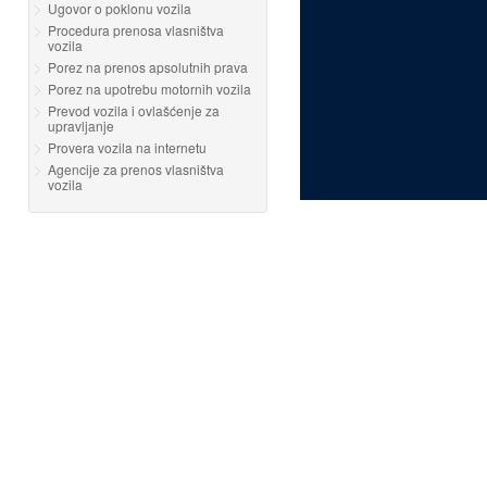
Ugovor o poklonu vozila
Procedura prenosa vlasništva
vozila
Porez na prenos apsolutnih prava
Porez na upotrebu motornih vozila
Prevod vozila i ovlašćenje za
upravljanje
Provera vozila na internetu
Agencije za prenos vlasništva
vozila