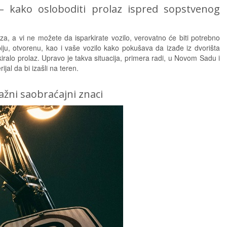
– kako osloboditi prolaz ispred sopstvenog
za, a vi ne možete da isparkirate vozilo, verovatno će biti potrebno
apiju, otvorenu, kao i vaše vozilo kako pokušava da izađe iz dvorišta
iralo prolaz. Upravo je takva situacija, primera radi, u Novom Sadu i
jal da bi izašli na teren.
ažni saobraćajni znaci