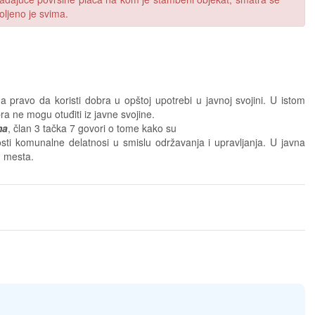
oljeno je svima.
pravo da koristi dobra u opštoj upotrebi u javnoj svojini. U istom
a ne mogu otuđiti iz javne svojine.
ma
, član 3 tačka 7 govori o tome kako su
nosti komunalne delatnosi u smislu održavanja i upravljanja. U javna
g mesta.