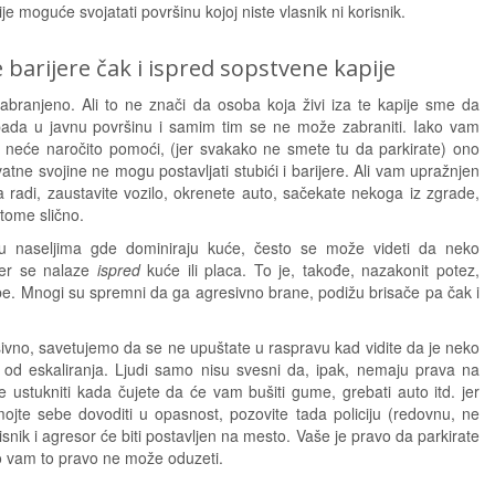
ije moguće svojatati površinu kojoj niste vlasnik ni korisnik.
 barijere čak i ispred sopstvene kapije
zabranjeno. Ali to ne znači da osoba koja živi iza te kapije sme da
to spada u javnu površinu i samim tim se ne može zabraniti. Iako vam
a neće naročito pomoći, (jer svakako ne smete tu da parkirate) ono
ne svojine ne mogu postavljati stubići i barijere. Ali vam upražnjen
radi, zaustavite vozilo, okrenete auto, sačekate nekoga iz zgrade,
 tome slično.
u naseljima gde dominiraju kuće, često se može videti da neko
jer se nalaze
ispred
kuće ili placa. To je, takođe, nazakonit potez,
e. Mnogi su spremni da ga agresivno brane, podižu brisače pa čak i
sivno, savetujemo da se ne upuštate u raspravu kad vidite da je neko
t od eskaliranja. Ljudi samo nisu svesni da, ipak, nemaju prava na
e ustukniti kada čujete da će vam bušiti gume, grebati auto itd. jer
ojte sebe dovoditi u opasnost, pozovite tada policiju (redovnu, ne
snik i agresor će biti postavljen na mesto. Vaše je pravo da parkirate
o vam to pravo ne može oduzeti.