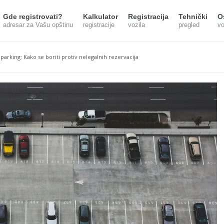
Gde registrovati?
Kalkulator
Registracija
Tehnički
O
adresar za Vašu opštinu
registracije
vozila
pregled
vo
parking: Kako se boriti protiv nelegalnih rezervacija