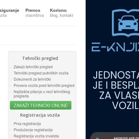
siguranje
Prenos
Korisno
zila
vlasništva
blog, kontakt
Tehnički pregled
Zakaži tehnički pregled
Tehnički pregled putničkih vozila
Dokumenti za tehnički
Provera vozila pred tehnički pregled
Najčešća pitanja u vezi tehničkog
pregleda
ZAKAŽI TEHNIČKI ONLINE
Registracija vozila
Prva registracija
Produženje registracije
Registracija vozila invalida