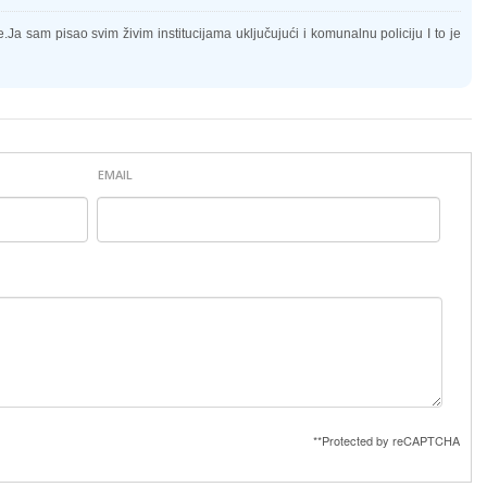
e.Ja sam pisao svim živim institucijama uključujući i komunalnu policiju I to je
EMAIL
**Protected by reCAPTCHA