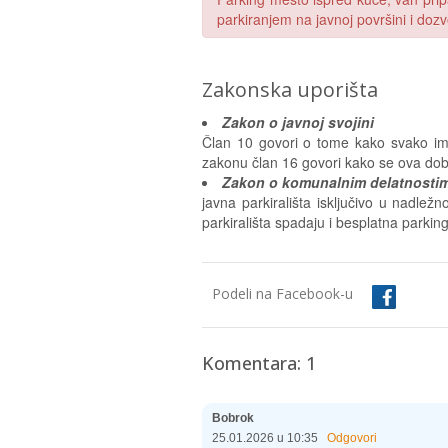
parkiranjem na javnoj površini i dozv
Zakonska uporišta
Zakon o javnoj svojini
Član 10 govori o tome kako svako ima 
zakonu član 16 govori kako se ova dobr
Zakon o komunalnim delatnosti
javna parkirališta isključivo u nadlež
parkirališta spadaju i besplatna parkin
Podeli na Facebook-u
Komentara: 1
Bobrok
25.01.2026 u 10:35
Odgovori