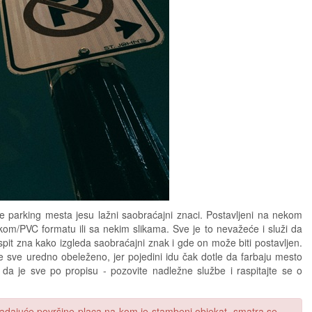
še parking mesta jesu lažni saobraćajni znaci. Postavljeni na nekom
nskom/PVC formatu ili sa nekim slikama. Sve je to nevažeće i služi da
pit zna kako izgleda saobraćajni znak i gde on može biti postavljen.
e sve uredno obeleženo, jer pojedini idu čak dotle da farbaju mesto
 da je sve po propisu - pozovite nadležne službe i raspitajte se o
padajuće površine placa na kom je stambeni objekat, smatra se