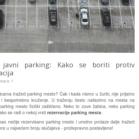
javni parking: Kako se boriti protiv
acija
tara: 1
licama tražeći parking mesto? Čak i kada nismo u žurbi, nije prijatno
 i bespotrebno kruženje. U traženju često nailazimo na mesta na
parking mesto fizički zaštićeno. Neko to zove žabica, neko parking
kako se radi o nekoj vrsti
rezervacije parking mesta
.
 kao nečije rezervisano parking mesto i uredno prolaze dalje tražeći
ijere u najvećem broju slučajeva - protivpravno postavljene!