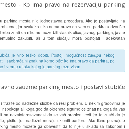
g mesto - Ko ima pravo na rezervaciju parking
iju parking mesta nije jednostavna procedura. Ako je postavljate na
problema, jer svakako niko nema pravo da vam se parkira u dvorište
r. Treba znati da niko ne može biti vlasnik ulice, javnog parkinga, javne
ventualno zakupiti, ali u tom slučaju mora postojati i adekvatan
ubića je vrlo teško dobiti. Postoji mogućnost
zakupa
nekog
ati i saobraćajni znak na kome piše ko ima pravo da parkira, po
ao i vreme u toku kojeg je parking rezervisan.
pravno zauzme parking mesto i postavi stubiće
 i tražite od nadležne službe da reši problem. U nekim gradovima je
 inspekcija ali koga god da okrenete sigurno će znati na koga da vas
šli na nezainteresovanost da se vaš problem reši jer to znači da je
, pišite, jer nadležni moraju ukloniti barijeru. Ako lično poznajete
parking mesto možete ga obavestiti da to nije u skladu sa zakonom i