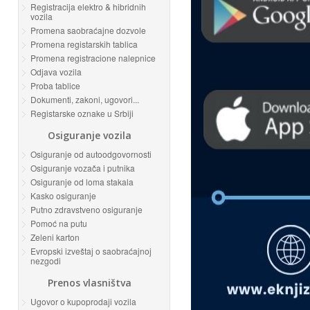
Registracija elektro & hibridnih
vozila
Promena saobraćajne dozvole
Promena registarskih tablica
Promena registracione nalepnice
Odjava vozila
Proba tablice
Dokumenti, zakoni, ugovori...
Registarske oznake u Srbiji
Osiguranje vozila
Osiguranje od autoodgovornosti
Osiguranje vozača i putnika
Osiguranje od loma stakala
Kasko osiguranje
Putno zdravstveno osiguranje
Pomoć na putu
Zeleni karton
Evropski izveštaj o saobraćajnoj
nezgodi
Prenos vlasništva
Ugovor o kupoprodaji vozila