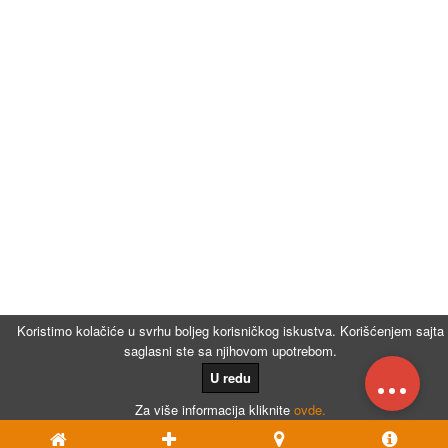
Koristimo kolačiće u svrhu boljeg korisničkog iskustva. Korišćenjem sajta
saglasni ste sa njihovom upotrebom.
...
U redu
Za više informacija kliknite
ovde.