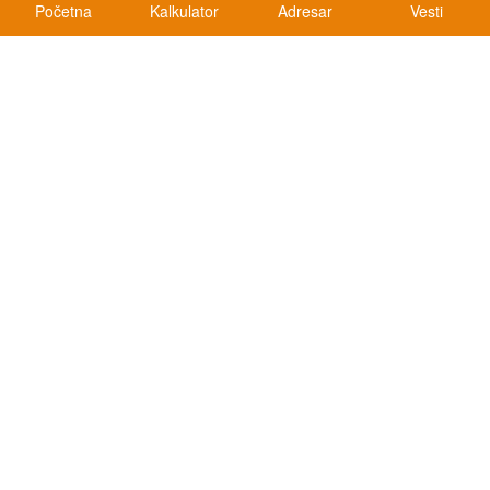
Početna
Kalkulator
Adresar
Vesti
Kalkulatori
Kalkulator registracije