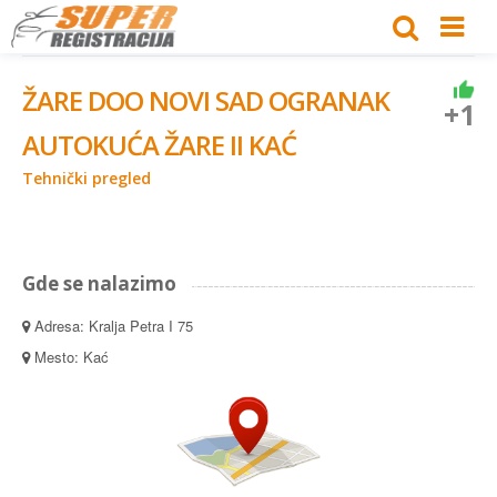
ŽARE DOO NOVI SAD OGRANAK
+1
AUTOKUĆA ŽARE II KAĆ
Tehnički pregled
Gde se nalazimo
Adresa: Kralja Petra I 75
Mesto: Kać