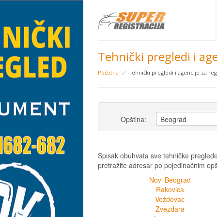
Tehnički pregledi i ag
Početna
Tehnički pregledi i agencije za reg
Opština:
Beograd
Spisak obuhvata sve tehničke preglede i
pretražite adresar po pojedinačnim opš
Novi Beograd
Rakovica
Voždovac
Zvezdara