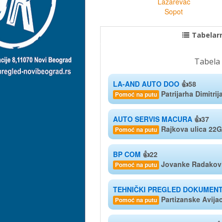
Lazarevac
Sopot
Tabelarn
Tabela 
LA-AND AUTO DOO
👍58
Patrijarha Dimitri
Pomoć na putu
AUTO SERVIS MACURA
👍37
Rajkova ulica 22G
Pomoć na putu
BP COM
👍22
Jovanke Radakovi
Pomoć na putu
TEHNIČKI PREGLED DOKUMEN
Partizanske Avija
Pomoć na putu