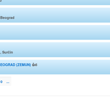
o
 Beograd
, Surčin
BEOGRAD (ZEMUN)
👍5
10
...