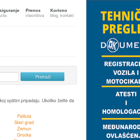
siguranje
Prenos
Korisno
zila
vlasništva
blog, kontakt
j opštini pripadaju. Ukoliko želite da
Palilula
Stari grad
Zemun
Grocka