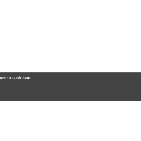
jihovom upotrebom.
Brzi linkovi
Gde registrovati vozilo?
Zakaži tehnički pregled
Pomoć na putu