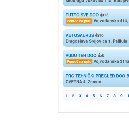
Miodraga Vukovića 11a, Barajev
TUTTO SVE DOO
👍13
Vojvođanska 414,
Pomoć na putu
AUTOSAURUS
👍10
Dragoslava Srejovića 1, Palilula
VUDU TEH DOO
👍8
Vojvođanska 314a
Pomoć na putu
TRG TEHNIČKI PREGLED DOO 
CVETNA 4, Zemun
1
2
3
4
5
6
7
8
9