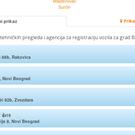
Mladenovac
Surčin
Prik
i prikaz
tehničkih pregleda i agencija za registraciju vozila za grad 
ja 66b, Rakovica
, Novi Beograd
ć 82b, Zvezdara
T
👍19
cije 8, Novi Beograd