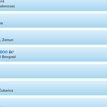
16
ladenovac
ra
b, Zemun
 DOO
👍7
vi Beograd
Čukarica