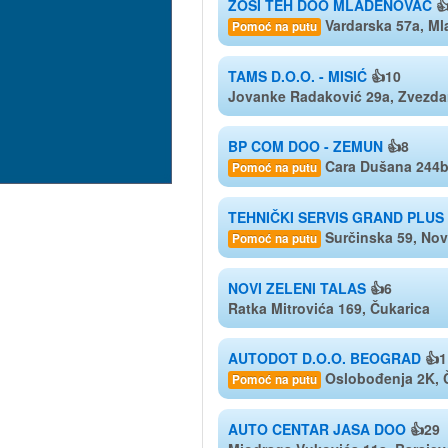
ZOSI TEH DOO MLADENOVAC

Vardarska 57a, M
Pomoć na putu
TAMS D.O.O. - MISIĆ
👍10
Jovanke Radaković 29a, Zvezda
BP COM DOO - ZEMUN
👍8
Cara Dušana 244
Pomoć na putu
TEHNIČKI SERVIS GRAND PLUS
Surčinska 59, No
Pomoć na putu
NOVI ZELENI TALAS
👍6
Ratka Mitrovića 169, Čukarica
AUTODOT D.O.O. BEOGRAD
👍1
Oslobođenja 2K, 
Pomoć na putu
AUTO CENTAR JASA DOO
👍29