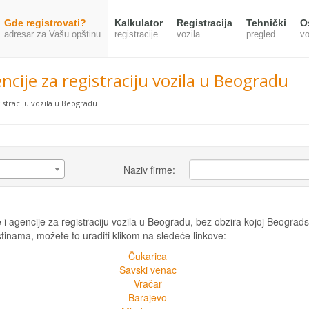
Gde registrovati?
Kalkulator
Registracija
Tehnički
O
adresar za Vašu opštinu
registracije
vozila
pregled
vo
encije za registraciju vozila u Beogradu
istraciju vozila u Beogradu
Naziv firme:
 agencije za registraciju vozila u Beogradu, bez obzira kojoj Beogradsko
tinama, možete to uraditi klikom na sledeće linkove:
Čukarica
Savski venac
Vračar
Barajevo