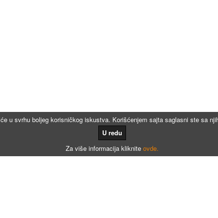
iće u svrhu boljeg korisničkog iskustva. Korišćenjem sajta saglasni ste sa n
U redu
Za više informacija kliknite
ovde.
Kalkulatori
Kalkulator registracije
Kalkulator registracije namenjen agencijama za registraciju vozila
Kalkulator registracije motora po broju meseci