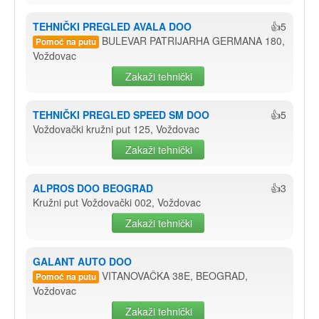
TEHNIČKI PREGLED AVALA DOO
👍5
BULEVAR PATRIJARHA GERMANA 180,
Pomoć na putu
Voždovac
Zakaži tehnički
TEHNIČKI PREGLED SPEED SM DOO
👍5
Voždovački kružni put 125, Voždovac
Zakaži tehnički
ALPROS DOO BEOGRAD
👍3
Kružni put Voždovački 002, Voždovac
Zakaži tehnički
GALANT AUTO DOO
VITANOVAČKA 38E, BEOGRAD,
Pomoć na putu
Voždovac
Zakaži tehnički