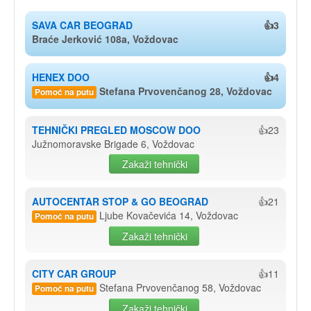
SAVA CAR BEOGRAD
👍3
Braće Jerković 108a, Voždovac
HENEX DOO
👍4
Stefana Prvovenčanog 28, Voždovac
Pomoć na putu
TEHNIČKI PREGLED MOSCOW DOO
👍23
Južnomoravske Brigade 6, Voždovac
Zakaži tehnički
AUTOCENTAR STOP & GO BEOGRAD
👍21
Ljube Kovačevića 14, Voždovac
Pomoć na putu
Zakaži tehnički
CITY CAR GROUP
👍11
Stefana Prvovenčanog 58, Voždovac
Pomoć na putu
Zakaži tehnički