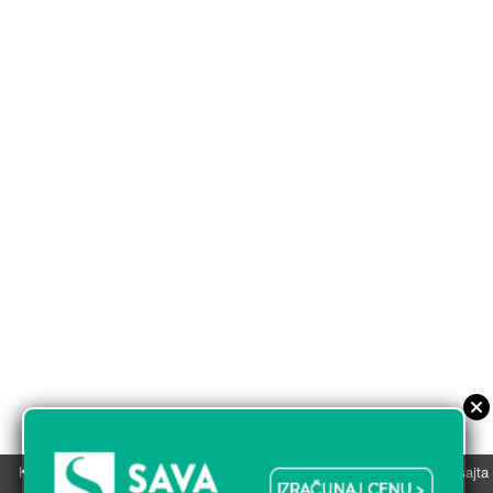
Koristimo kolačiće u svrhu boljeg korisničkog iskustva. Korišćenjem sajta