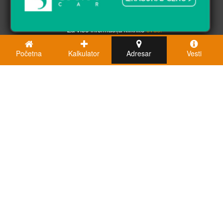
saglasni ste sa njihovom upotrebom.
U redu
Za više informacija kliknite
ovde.
Početna
Kalkulator
Adresar
Vesti