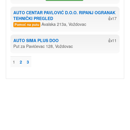
AUTO CENTAR PAVLOVIĆ D.O.O. RIPANJ OGRANAK 
TEHNIČKI PREGLED
👍17
Avalska 213a, Voždovac
Pomoć na putu
AUTO SIMA PLUS DOO
👍11
Put za Pavićevac 128, Voždovac
1
2
3