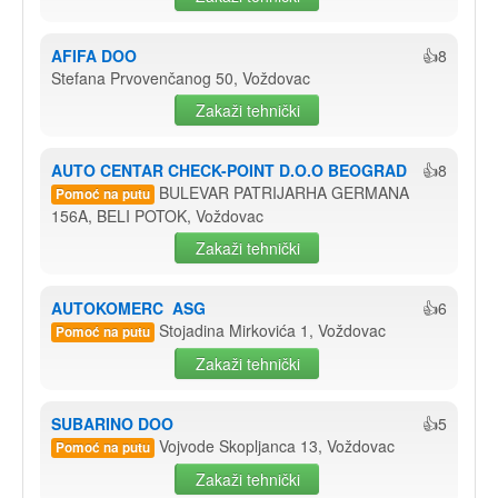
AFIFA DOO
👍8
Stefana Prvovenčanog 50, Voždovac
Zakaži tehnički
AUTO CENTAR CHECK-POINT D.O.O BEOGRAD
👍8
BULEVAR PATRIJARHA GERMANA
Pomoć na putu
156A, BELI POTOK, Voždovac
Zakaži tehnički
AUTOKOMERC  ASG
👍6
Stojadina Mirkovića 1, Voždovac
Pomoć na putu
Zakaži tehnički
SUBARINO DOO
👍5
Vojvode Skopljanca 13, Voždovac
Pomoć na putu
Zakaži tehnički