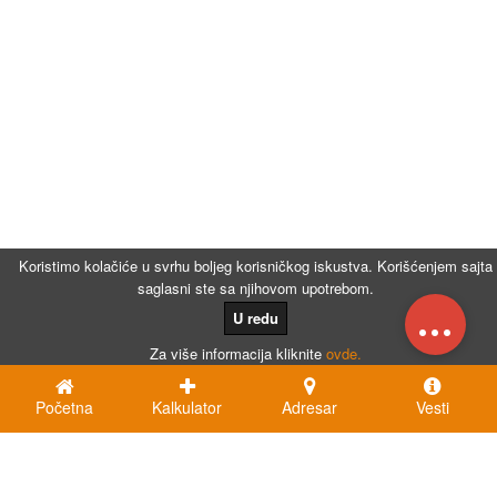
Koristimo kolačiće u svrhu boljeg korisničkog iskustva. Korišćenjem sajta
saglasni ste sa njihovom upotrebom.
...
U redu
Za više informacija kliknite
ovde.
Početna
Kalkulator
Adresar
Vesti