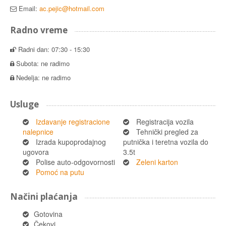
Email:
ac.pejic@hotmail.com
Radno vreme
Radni dan: 07:30 - 15:30
Subota: ne radimo
Nedelja: ne radimo
Usluge
Izdavanje registracione
Registracija vozila
nalepnice
Tehnički pregled za
Izrada kupoprodajnog
putnička i teretna vozila do
ugovora
3.5t
Polise auto-odgovornosti
Zeleni karton
Pomoć na putu
Načini plaćanja
Gotovina
Čekovi