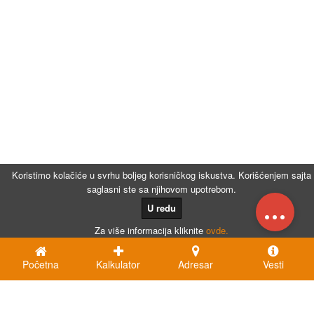
Koristimo kolačiće u svrhu boljeg korisničkog iskustva. Korišćenjem sajta
saglasni ste sa njihovom upotrebom.
...
U redu
Za više informacija kliknite
ovde.
Početna
Kalkulator
Adresar
Vesti