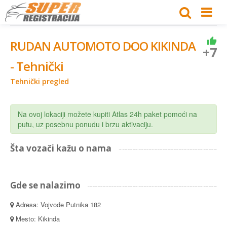
RUDAN AUTOMOTO DOO KIKINDA
+7
- Tehnički
Tehnički pregled
Na ovoj lokaciji možete kupiti Atlas 24h paket pomoći na
putu, uz posebnu ponudu i brzu aktivaciju.
Šta vozači kažu o nama
Gde se nalazimo
Adresa: Vojvode Putnika 182
Mesto: Kikinda