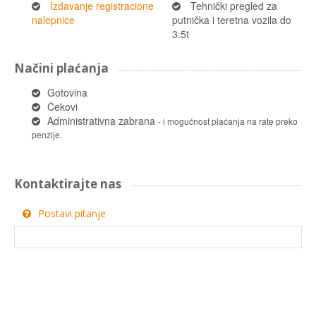
Izdavanje registracione
Tehnički pregled za
nalepnice
putnička i teretna vozila do
3.5t
Načini plaćanja
Gotovina
Čekovi
Administrativna zabrana
- i mogućnost plaćanja na rate preko
penzije.
Kontaktirajte nas
Postavi pitanje