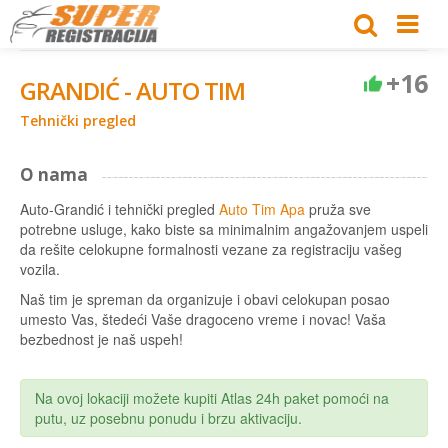
+16
GRANDIĆ - AUTO TIM
Tehnički pregled
O nama
Auto-Grandić i tehnički pregled
Auto Tim Apa
pruža sve
potrebne usluge, kako biste sa minimalnim angažovanjem uspeli
da rešite celokupne formalnosti vezane za registraciju vašeg
vozila.
Naš tim je spreman da organizuje i obavi celokupan posao
umesto Vas, štedeći Vaše dragoceno vreme i novac! Vaša
bezbednost je naš uspeh!
Na ovoj lokaciji možete kupiti Atlas 24h paket pomoći na
putu, uz posebnu ponudu i brzu aktivaciju.