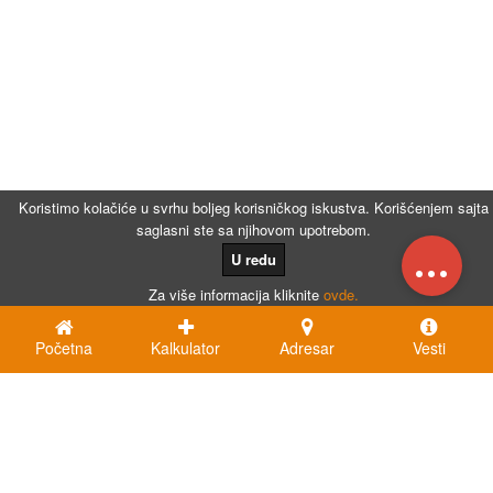
Koristimo kolačiće u svrhu boljeg korisničkog iskustva. Korišćenjem sajta
saglasni ste sa njihovom upotrebom.
...
U redu
Za više informacija kliknite
ovde.
Početna
Kalkulator
Adresar
Vesti