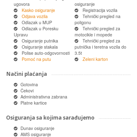
ugovora
osiguranje
Kasko osiguranje
Registracija vozila
Odjava vozila
Tehnički pregled na
Odlazak u MUP
poligonu
Odlazak u Poresku
Tehnički pregled za
Upravu
motocikle i mopede
Osiguranje putnika
Tehnički pregled za
Osiguranje stakala
putnička i teretna vozila do
Polise auto-odgovornosti
3.5t
Pomoć na putu
Zeleni karton
Načini plaćanja
Gotovina
Čekovi
Administrativna zabrana
Platne kartice
Osiguranja sa kojima sarađujemo
Dunav osiguranje
AMS osiguranje