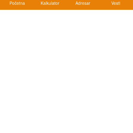
Početna
Kalkulator
Adresar
Vesti
Kalkulatori
Kalkulator registracije