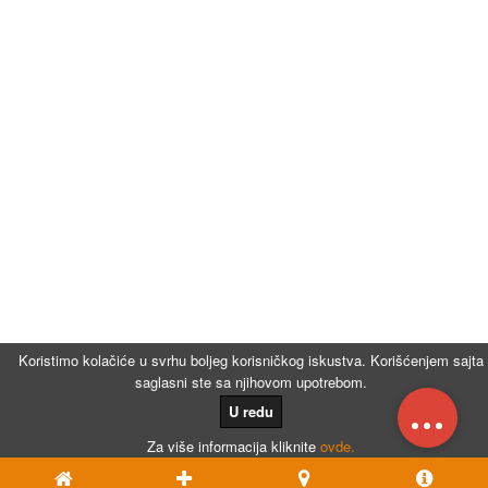
Koristimo kolačiće u svrhu boljeg korisničkog iskustva. Korišćenjem sajta
saglasni ste sa njihovom upotrebom.
...
U redu
Za više informacija kliknite
ovde.