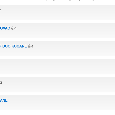
7
KOVAC
👍4
P DOO KOČANE
👍4
2
ČANE