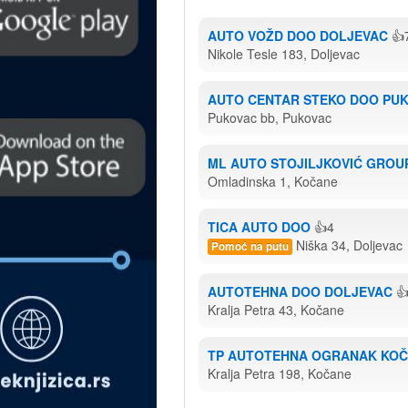
AUTO VOŽD DOO DOLJEVAC
👍
Nikole Tesle 183, Doljevac
AUTO CENTAR STEKO DOO PU
Pukovac bb, Pukovac
ML AUTO STOJILJKOVIĆ GROU
Omladinska 1, Kočane
TICA AUTO DOO
👍4
Niška 34, Doljevac
Pomoć na putu
AUTOTEHNA DOO DOLJEVAC

Kralja Petra 43, Kočane
TP AUTOTEHNA OGRANAK KO
Kralja Petra 198, Kočane