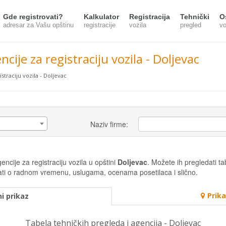
Gde registrovati?
Kalkulator
Registracija
Tehnički
O
adresar za Vašu opštinu
registracije
vozila
pregled
vo
ncije za registraciju vozila - Doljevac
straciju vozila - Doljevac
Naziv firme:
ncije za registraciju vozila u opštini
Doljevac
. Možete ih pregledati tab
misati o radnom vremenu, uslugama, ocenama posetilaca i slično.
Prik
i prikaz
Tabela tehničkih pregleda i agencija - Doljevac