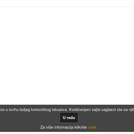
iće u svrhu boljeg korisničkog iskustva. Korišćenjem sajta saglasni ste sa n
U redu
Za više informacija kliknite
ovde.
Kalkulatori