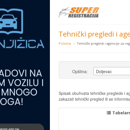
Tehnički pregledi i age
Početna
Tehnički pregledi i agencije za regi
Opština:
Doljevac
Spisak obuhvata tehničke preglede i age
zakazati tehnički pregled ili se infor
Tabelarn