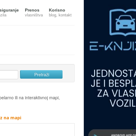
siguranje
Prenos
Korisno
zila
vlasništva
blog, kontakt
elarno ili na interaktivnoj mapi,
az na mapi