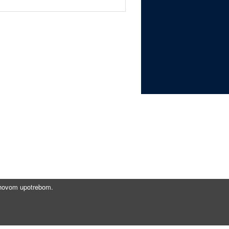
jihovom upotrebom.
Brzi linkovi